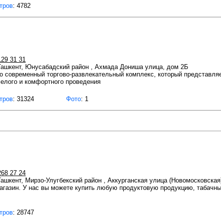
тров
: 4782
129 31 31
 Ташкент, Юнусабадский район , Ахмада Дониша улица, дом 2Б
современный торгово-развлекательный комплекс, который представляе
селого и комфортного проведения
тров
: 31324
Фото
: 1
268 27 24
 Ташкент, Мирзо-Улугбекский район , Аккурганская улица (Новомосковская)
азин. У нас вы можете купить любую продуктовую продукцию, табачные
тров
: 28747