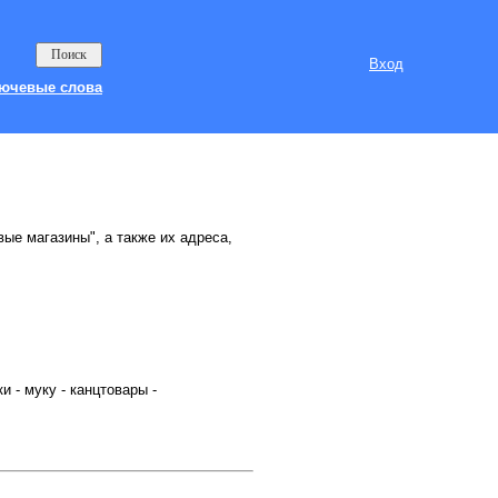
Вход
ючевые слова
вые магазины", а также их адреса,
 - муку - канцтовары -