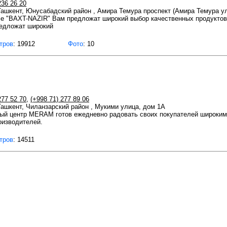
236 26 20
 Ташкент, Юнусабадский район , Амира Темура проспект (Амира Темура ул
се "BAXT-NAZIR" Вам предложат широкий выбор качественных продуктов 
редложат широкий
тров
: 19912
Фото
: 10
277 52 70
,
(+998 71) 277 89 06
 Ташкент, Чиланзарский район , Мукими улица, дом 1А
центр MERAM готов ежедневно радовать своих покупателей широким 
оизводителей.
тров
: 14511