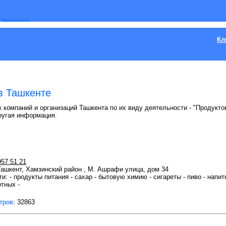
Кл
в Ташкенте
 компаний и организаций Ташкента по их виду деятельности - "Продукто
ругая информация.
957 51 21
 Ташкент, Хамзинский район , М. Ашрафи улица, дом 34
 продукты питания - сахар - бытовую химию - сигареты - пиво - напитки
тных -
тров
: 32863