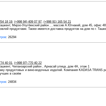
254 18 19
,
(+998 94) 409 07 97
,
(+998 91) 165 54 21
 Ташкент, Мирзо-Улугбекский район , , массив А.Югнакий, дом 45, офис 48
овлей продуктами. Также имеется доставка продуктов на дом по г. Ташк
тров
: 26294
774 40 01
,
(+998 97) 770 40 22
 Ташкент, Чиланзарский район , Арнасай улица, дом 4A, этаж 1
у продуктовых и вино-водочных изделий. Компания KADASA TRANS раб
лучших в своём
тров
: 24834