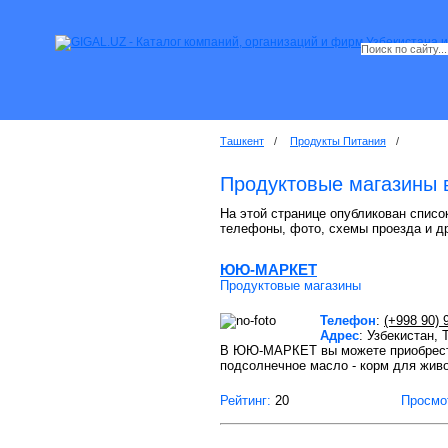
Ташкент
/
Продукты Питания
/
Продуктовые магазины 
На этой странице опубликован список
телефоны, фото, схемы проезда и д
ЮЮ-МАРКЕТ
Продуктовые магазины
Телефон
:
(+998 90) 
Адрес
: Узбекистан,
В ЮЮ-МАРКЕТ вы можете приобрести: -
подсолнечное масло - корм для живо
Рейтинг:
20
Просмо