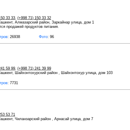
150 33 33
,
(+998 71) 150 33 32
 Ташкент, Алмазарский район, Заркайнар улица, дом 1
ся продажей продуктов питания.
тров
: 26938
Фото
: 96
241 59 99
,
(+998 71) 241 39 99
 Ташкент, Шайхонтохурский район , Шайхонтохур улица, дом 103
тров
: 7731
253 53 71
 Ташкент, Чиланзарский район , Арнасай улица, дом 7
ов