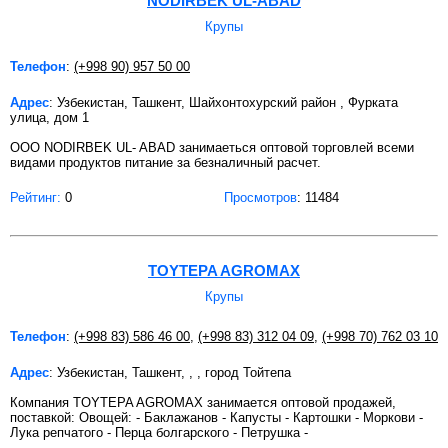
NODIRBEK UL-ABAD
Крупы
Телефон
:
(+998 90) 957 50 00
Адрес
: Узбекистан, Ташкент, Шайхонтохурский район , Фурката
улица, дом 1
OOO NODIRBEK UL- ABAD занимаеться оптовой торговлей всеми
видами продуктов питание за безналичный расчет.
Рейтинг:
0
Просмотров
: 11484
TOYTEPA AGROMAX
Крупы
Телефон
:
(+998 83) 586 46 00
,
(+998 83) 312 04 09
,
(+998 70) 762 03 10
Адрес
: Узбекистан, Ташкент, , , город Тойтепа
Компания TOYTEPA AGROMAX занимается оптовой продажей,
поставкой: Овощей: - Баклажанов - Капусты - Картошки - Моркови -
Лука репчатого - Перца болгарского - Петрушка -