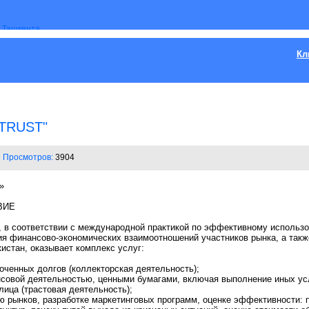
Кл
TRUST"
Просмотров:
3904
»
ВИЕ
 соответствии с международной практикой по эффективному использо
ия финансово-экономических взаимоотношений участников рынка, а такж
истан, оказывает комплекс услуг:
оченных долгов (коллекторская деятельность);
нсовой деятельностью, ценными бумагами, включая выполнение иных усл
лица (трастовая деятельность);
ю рынков, разработке маркетинговых программ, оценке эффективности: 