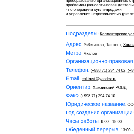
преобразованию организационных стр
проблемам (консалтинговая деятельн
- по операциям купли-продажи
и управления недвижимостью (риэлт
Подразделы
:
Коллекторские ус
Адрес
: Узбекистан, Ташкент,
Хамзи
Метро
:
Чкалов
Организационно-правовая
Телефон
:
(+998 71) 294 74 02
,
(+9
Email
:
colltrust@yandex.ru
Ориентир
: Хамзинский РОВД
Факс
: (+998 71) 294 74 10
Юридическое название
: О
Год создания организации
Часы работы
: 9:00 - 18:00
Обеденный перерыв
: 13:00 -