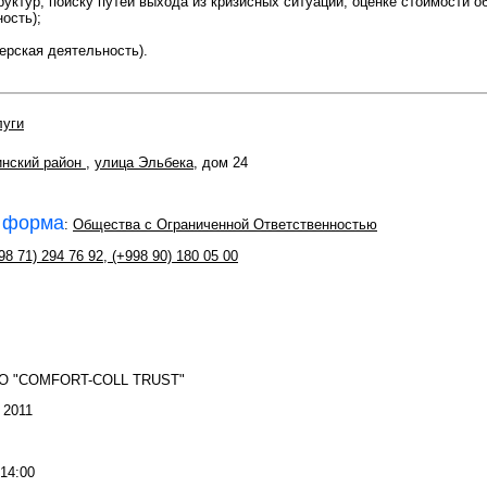
уктур, поиску путей выхода из кризисных ситуаций, оценке стоимости об
ость);
ерская деятельность).
луги
нский район
,
улица Эльбека
, дом 24
 форма
:
Общества с Ограниченной Ответственностью
98 71) 294 76 92
,
(+998 90) 180 05 00
ОО "COMFORT-COLL TRUST"
: 2011
 14:00