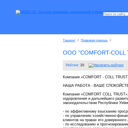
Ташкент
/
Правовая помощь
/
ООО "COMFORT-COLL 
Рейтинг:
20
Компания «COMFORT - COLL TRUST
НАША РАБОТА - ВАШЕ СПОКОЙСТ
Компания «COMFORT COLL TRUST», в
оздоровления и дальнейшего развит
законодательством Республики Узбек
- по эффективному взысканию проср
- по управлению хозяйственно-фина
клиентов на правах его доверенного 
- по исследованию и прогнозировани