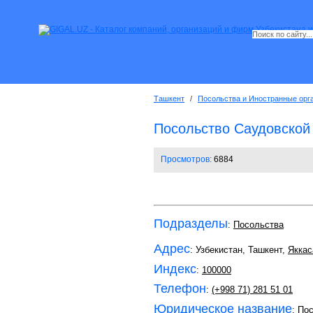
Ташкент
/
Посольства и Иностранные орг
Посольство Саудовской
Просмотров:
6884
Подразделы
:
Посольства
Адрес
: Узбекистан, Ташкент,
Яккас
Индекс
:
100000
Телефон
:
(+998 71) 281 51 01
Юридическое название
: По