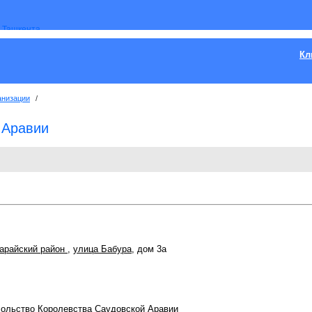
Кл
анизации
/
 Аравии
арайский район
,
улица Бабура
, дом 3а
сольство Королевства Саудовской Аравии