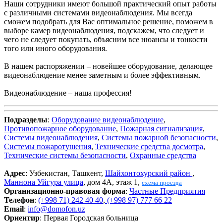
Наши сотрудники имеют большой практический опыт работы
с различными системами видеонаблюдения. Мы всегда
сможем подобрать для Вас оптимальное решение, поможем в
выборе камер видеонаблюдения, подскажем, что следует и
чего не следует покупать, объясним все нюансы и тонкости
того или иного оборудования.
В нашем распоряжении – новейшее оборудование, делающее
видеонаблюдение менее заметным и более эффективным.
Видеонаблюдение – наша профессия!
Подразделы
:
Оборудование видеонаблюдение
,
Противопожарное оборудование
,
Пожарная сигнализация
,
Системы видеонаблюдения
,
Системы пожарной безопасности
,
Системы пожаротушения
,
Технические средства досмотра
,
Технические системы безопасности
,
Охранные средства
Адрес
: Узбекистан, Ташкент,
Шайхонтохурский район
,
Маннона Уйгура улица
, дом 4А, этаж 1,
схема проезда
Организационно-правовая форма
:
Частные Предприятия
Телефон
:
(+998 71) 242 40 40
,
(+998 97) 777 66 22
Email
:
info@domofon.uz
Ориентир
: Первая Городская больница