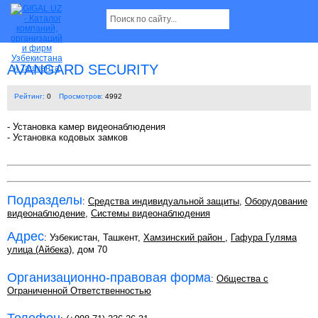
AVANGARD SECURITY
Рейтинг:
0
Просмотров:
4992
- Установка камер видеонаблюдения
- Установка кодовых замков
Подразделы
:
Средства индивидуальной защиты
,
Оборудование
видеонаблюдение
,
Системы видеонаблюдения
Адрес
: Узбекистан, Ташкент,
Хамзинский район
,
Гафура Гуляма
улица (Айбека)
, дом 70
Организационно-правовая форма
:
Общества с
Ограниченной Ответственностью