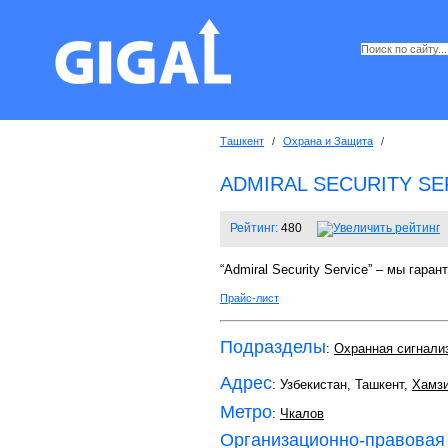
Ташкент
/
Охрана и Защита
/
ADMIRAL SECURITY SE
Рейтинг:
480
“Admiral Security Service” – мы гара
Прайс-лист
Подразделы
:
Охранная сигнали
Адрес
: Узбекистан, Ташкент,
Хамзи
Метро
:
Чкалов
Организационно-правовая