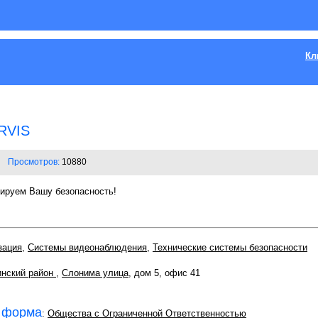
Кл
RVIS
Просмотров:
10880
нтируем Вашу безопасность!
зация
,
Системы видеонаблюдения
,
Технические системы безопасности
нский район
,
Слонима улица
, дом 5, офис 41
 форма
:
Общества с Ограниченной Ответственностью