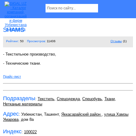
SHAMS
Рейтинг:
50
Просмотров:
11406
Отзывы
(1)
- Текстильное производство,
- Технические ткани.
Прайс-лист
Подразделы
:
Текстиль
,
Спецодежда
,
Спецобувь
,
Ткани
,
Нетканые материалы
Адрес
: Узбекистан, Ташкент,
Яккасарайский район
,
улица Хамзы
Умарова
, дом 8а
Индекс
:
100022