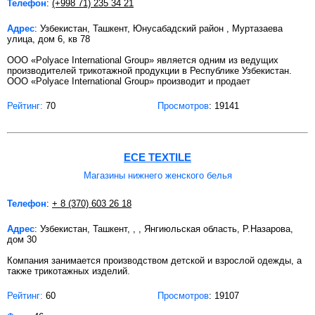
Телефон
:
(+998 71) 235 34 21
Адрес
: Узбекистан, Ташкент, Юнусабадский район , Муртазаева
улица, дом 6, кв 78
ООО «Polyace International Group» является одним из ведущих
производителей трикотажной продукции в Республике Узбекистан.
ООО «Polyace International Group» производит и продает
Рейтинг:
70
Просмотров
: 19141
ECE TEXTILE
Магазины нижнего женского белья
Телефон
:
+ 8 (370) 603 26 18
Адрес
: Узбекистан, Ташкент, , , Янгиюльская область, Р.Назарова,
дом 30
Компания занимается производством детской и взрослой одежды, а
также трикотажных изделий.
Рейтинг:
60
Просмотров
: 19107