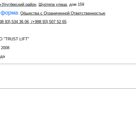
-Улугбекский район
,
Шуртепа улица
, дом 159
 форма
:
Общества с Ограниченной Ответственностью
98 93) 534 36 06
,
(+998 93) 507 52 65
O "TRUST LIFT"
: 2008
еда