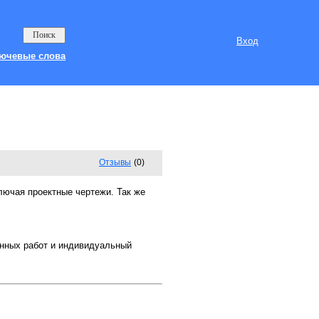
Вход
ючевые слова
Отзывы
(0)
лючая проектные чертежи. Так же
онных работ и индивидуальный