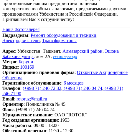
производимые нашим предприятием по ценам
конкурентноспособны с аналогами, предлагаемыми другими
производителями Узбекистана и Российской Федерации.
Приглашаем Вас к сотрудничеству!
Наша фотогалерея
Подразделы
:
Ремонт оборудования и техники
,
Электродвигатели
,
Трансформаторы
Адрес
: Узбекистан, Ташкент,
Алмазарский район
,
Эшона
Бабахана улица
, дом 2А,
схема проезда
Метро
:
Беруни
Индекс
:
100169
Организационно-правовая форма
:
Открытые Акционерные
Общества
Гарантийное обслуживание
:
6 месяцов
Телефон
:
(+998 71) 246 72 32
,
(+998 71) 246 04 74
,
(+998 71)
246 71 90
Email
:
rotoruz@mail.ru
Ориентир
: Поликлиника № 45
Факс
: (+998 71) 246 04 74
Юридическое название
: ОAО "ROTOR"
Год создания организации
: 1953
Часы работы
: 09:00 - 18:00
Обеденный перерыв
: 11:30 - 12:30