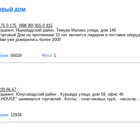
ГОВЫЙ ДОМ
175 0 175
,
(998 90) 915 0 915
 Ташкент, Яшнабадский район, Темура Малика улица, дом 146
Торговый Дом на протяжении 10 лет является лидером в поставке оборуд
Нам уже доверились более 2000
тров
: 65029
Фото
: 1
235 66 67
 Ташкент, Юнусабадский район , Хуршида улица, дом 59, офис 46
USE" занимается торговлей - Котлы; - пластиковых труб; - насосов; -
тров
: 12934