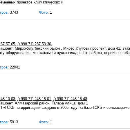
ременных проектов климатических и
тров
: 3743
Фото
: 1
267 57 65
,
(+998 71) 267 53 30
,
Ташкент, Мирзо-Улугбекский район , Мирзо Улугбек проспект, дом 42, эта
ку оборудования, монтажные и пусконаладочные работы, сервисное об
тров
: 22041
248 10 03
,
(+998 71) 248 15 01
,
(+998 71) 248 15 48
 Ташкент, Алмазарский район, Галаба улица, дом 1
 «ГСКБ по ирригации» создано в 2005 году на базе ГСКБ и сельхозремо
тров
: 5913
Фото
: 1