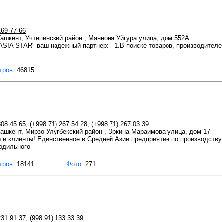
169 77 66
 Ташкент, Учтепинский район , Маннона Уйгура улица, дом 552А
"ASIA STAR" ваш надежный партнер: 1.В поиске товаров, производителей
тров
: 46815
808 45 65
,
(+998 71) 267 54 28
,
(+998 71) 267 03 39
 Ташкент, Мирзо-Улугбекский район , Эркина Мараимова улица, дом 17
 и клиенты! Единственное в Средней Азии предприятие по производству
лодильного
тров
: 18141
Фото
: 271
231 91 37
,
(998 91) 133 33 39