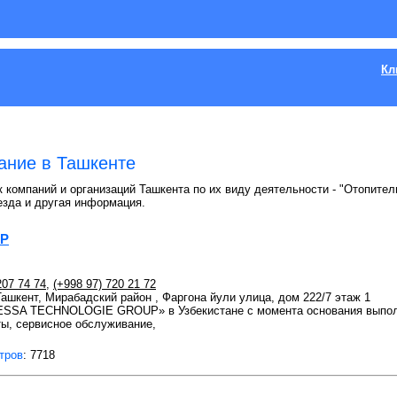
Кл
ание в Ташкенте
к компаний и организаций Ташкента по их виду деятельности - "Отопител
езда и другая информация.
UP
207 74 74
,
(+998 97) 720 21 72
 Ташкент, Мирабадский район , Фаргона йули улица, дом 222/7 этаж 1
SSA TECHNOLOGIE GROUP» в Узбекистане с момента основания выполн
ы, сервисное обслуживание,
тров
: 7718