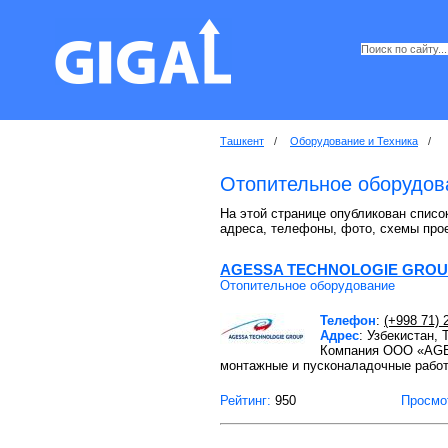
Ташкент
/
Оборудование и Техника
/
Отопительное оборудов
На этой странице опубликован списо
адреса, телефоны, фото, схемы про
AGESSA TECHNOLOGIE GRO
Отопительное оборудование
Телефон
:
(+998 71) 
Адрес
: Узбекистан,
Компания ООО «AGE
монтажные и пусконаладочные работ
Рейтинг:
950
Просмо