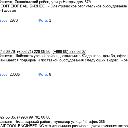
 Ташкент, Яшнабадский район, улица Нигоры дом 37А
ГРЕЮТ ВАШ БИЗНЕС - Электрическое отопительное оборудование - Э
- Газовые
тров
: 2970
Фото
: 1
248 09 79
,
(+998 71) 228 08 80
,
(+998 90) 372 08 07
 Ташкент, Шайхонтохурский район , , академика Юлдашева, дом 3а, офис 
имается подбором и поставкой оборудования следующих видов: - от
тров
: 23086
Фото
: 9
327 55 35
,
(+998) 99 791 00 88
 Ташкент, Чиланзарский район , Бунедкор улица 42, офис 308
AIRCOOL ENGINEERING это динамично развивающаяся компания котора