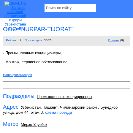
OOO "NURPAR-TIJORAT"
Рейтинг:
2
Просмотров:
3682
Отзывы
(0)
- Промышленные кондиционеры,
- Монтаж, сервисное обслуживание.
Наша фотогалерея
Подразделы
:
Промышленные кондиционеры
Адрес
: Узбекистан, Ташкент,
Чиланзарский район
,
Бунедкор
улица
, дом 44, этаж 3,
схема проезда
Метро
:
Мирзо Улугбек