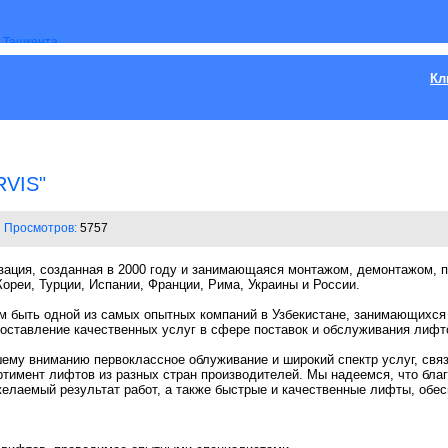
Кл
RVIS"
Просмотров:
5757
ция, созданная в 2000 году и занимающаяся монтажом, демонтажом, п
Кореи, Турции, Испании, Франции, Рима, Украины и России.
ам быть одной из самых опытных компаний в Узбекистане, занимающихся
доставление качественных услуг в сфере поставок и обслуживания лифт
у вниманию первоклассное облуживание и широкий спектр услуг, связ
ртимент лифтов из разных стран производителей. Мы надеемся, что бла
елаемый результат работ, а также быстрые и качественные лифты, обе