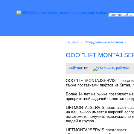
Ташкент
/
Оборудование и Техника
/
OOO "LIFT MONTAJ SE
Рейтинг:
65
OOO “LIFTMONTAJSERVIS” – организа
также поставками лифтов из Китая, 
Более 14 лет на рынке позволяют н
приоритетной задачей является пре
LIFTMONTAJSERVIS предлагает вашем
на ваш выбор имеется широкий ассо
вы сможете получить максимально ж
людей и грузов.
LIFTMONTAJSERVIS предлагает: