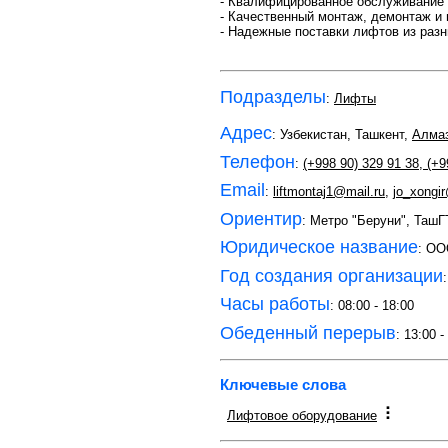
- Квалифицированное обслуживание
- Качественный монтаж, демонтаж и 
- Надежные поставки лифтов из разн
Подразделы
:
Лифты
Адрес
: Узбекистан, Ташкент,
Алмаз
Телефон
:
(+998 90) 329 91 38
,
(+99
Email
:
liftmontaj1@mail.ru
,
jo_xongi
Ориентир
: Метро "Беруни", ТашГ
Юридическое название
: OO
Год создания организации
Часы работы
: 08:00 - 18:00
Обеденный перерыв
: 13:00 -
Ключевые слова
Лифтовое оборудование