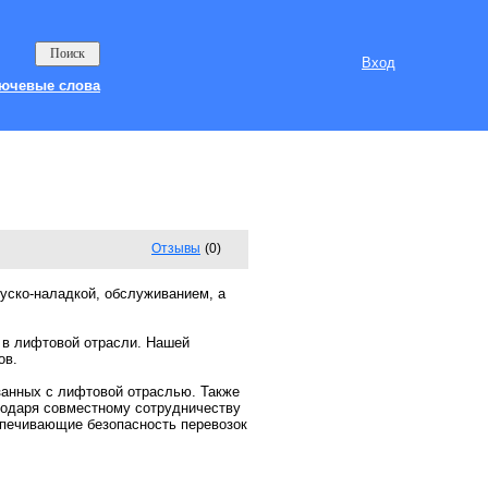
Вход
ючевые слова
Отзывы
(0)
уско-наладкой, обслуживанием, а
 в лифтовой отрасли. Нашей
ов.
анных с лифтовой отраслью. Также
годаря совместному сотрудничеству
спечивающие безопасность перевозок