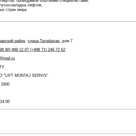
 лифтов, проводимое опытными специалистами,
пуско-наладка лифтов,
ых стран мира.
арский район
,
улица Талабалар
, дом 7
8 90) 999 12 07 (+998 71) 246 72 62
r@mail.ru
ТУ
O "LIFT MONTAJ SERVIS"
: 2000
 14:00