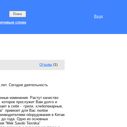
Вход
ючевые слова
Отзывы
(1)
 лет. Сегодня деятельность
нные изменения. Растут качество
, которое прослужит Вам долго и
ает в себя - грили, хлебопекарные,
ka” привезет для Вас любое
оизводителями оборудования в Китае
 до года. Одно из основных
ия “Mek Savdo Texnika”