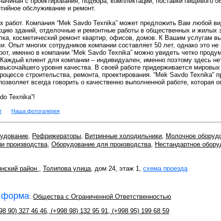
начиная с проектирования, подбора, комплектации, поставки пищевого 
нтийное обслуживание и ремонт.
х работ. Компания “Mek Savdo Texnika” может предложить Вам любой ви
укцию зданий, отделочные и ремонтные работы в общественных и жилых 
елка, косметический ремонт квартир, офисов, домов. К Вашим услугам 
и. Опыт многих сотрудников компании составляет 50 лет, однако это не 
рот, именно в компании “Mek Savdo Texnika” можно увидеть четко проду
 Каждый клиент для компании – индивидуален, именно поэтому здесь не
 высочайшего уровня качества. В своей работе придерживается мировых 
роцессе строительства, ремонта, проектирования. “Mek Savdo Texnika” 
 позволяет всегда говорить о качественно выполненной работе, которая 
o Texnika”!
т
Наша фотогалерея
удование
,
Рефрижераторы
,
Витринные холодильники
,
Молочное оборуд
и производства
,
Оборудование для производства
,
Нестандартное обору
нский район
,
Толипова улица
, дом 24, этаж 1,
схема проезда
 форма
:
Общества с Ограниченной Ответственностью
98 90) 327 46 46
,
(+998 98) 132 95 91
,
(+998 95) 199 68 59