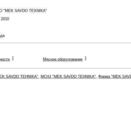
OO "MEK SAVDO TEXNIKA"
: 2010
еда
ности
Мясное оборудование
EK SAVDO TEHNIKA"
,
MCHJ "MEK SAVDO TEHNIKA"
,
Фирма "MEK SAV