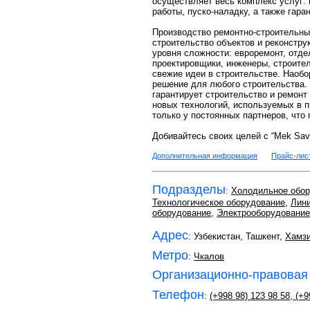
осуществляет весь комплекс услуг: 
работы, пуско-наладку, а также гара
Производство ремонтно-строительны
строительство объектов и реконстр
уровня сложности: евроремонт, отд
проектировщики, инженеры, строител
свежие идеи в строительстве. Наобо
решение для любого строительства.
гарантирует строительство и ремонт
новых технологий, используемых в п
только у постоянных партнеров, что
Добивайтесь своих целей с “Mek Savd
Дополнительная информация
Прайс-лис
Подразделы
:
Холодильное обор
Технологическое оборудование
,
Лини
оборудование
,
Электрооборудование
Адрес
: Узбекистан, Ташкент,
Хамзи
Метро
:
Чкалов
Организационно-правовая
Телефон
:
(+998 98) 123 98 58
,
(+9