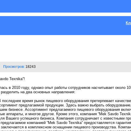
Кл
Просмотров:
18243
avdo Texnika”!
лась в 2010 году, однако опыт работы сотрудников насчитывает около 10
 разделить на два основных направления:
 последнее время рынок пищевого оборудования претерпевает качестве
сортимент предлагаемой продукции. Здесь важно выбрать оборудование
шем бизнесе. Ассортимент предлагаемого пищевого оборудования включ
вые аппараты, и многое другое. Кроме этого, компания “Mek Savdo Texni
для Вашего успешного бизнеса. Компания сотрудничает с известными пр
 предлагаемое компанией “Mek Savdo Texnika” предоставляется гарантия
 заключается в комплексном оснащении пищевого производства. Компан