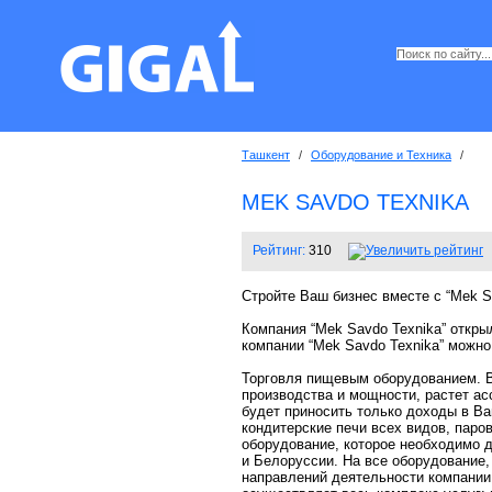
Ташкент
/
Оборудование и Техника
/
MEK SAVDO TEXNIKA
Рейтинг:
310
Стройте Ваш бизнес вместе с “Mek S
Компания “Mek Savdo Texnika” откры
компании “Mek Savdo Texnika” можно
Торговля пищевым оборудованием. В
производства и мощности, растет ас
будет приносить только доходы в Ва
кондитерские печи всех видов, паро
оборудование, которое необходимо 
и Белоруссии. На все оборудование,
направлений деятельности компании