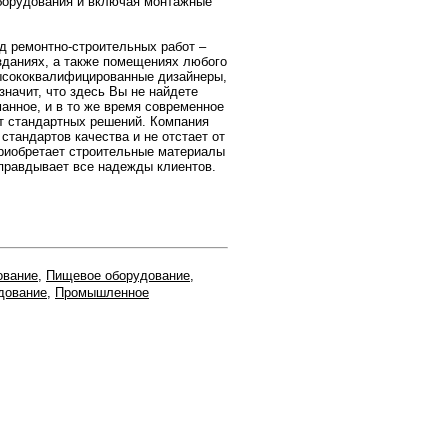
оборудования и включая монтажные
д ремонтно-строительных работ –
зданиях, а также помещениях любого
высококвалифицированные дизайнеры,
значит, что здесь Вы не найдете
манное, и в то же время современное
т стандартных решений. Компания
стандартов качества и не отстает от
приобретает строительные материалы
оправдывает все надежды клиентов.
ование
,
Пищевое оборудование
,
дование
,
Промышленное