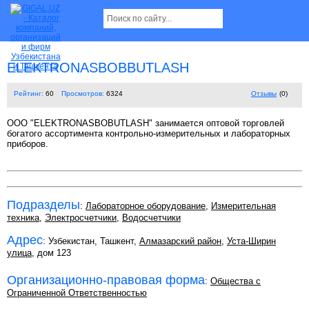
ELEKTRONASBOBBUTLASH
Рейтинг:
60
Просмотров:
6324
Отзывы
(0)
OOO "ELEKTRONASBOBUTLASH" занимается оптовой торговлей
богатого ассортимента контрольно-измерительных и лабораторных
приборов.
Подразделы
:
Лабораторное оборудование
,
Измерительная
техника
,
Электросчетчики
,
Водосчетчики
Адрес
: Узбекистан, Ташкент,
Алмазарский район
,
Уста-Ширин
улица
, дом 123
Организационно-правовая форма
:
Общества с
Ограниченной Ответственностью