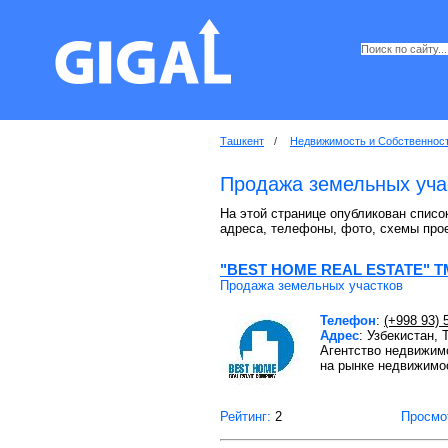
Ташкент
/
Недвижимость и Собственнос
Продажа земельных уча
На этой странице опубликован списо
адреса, телефоны, фото, схемы про
"BEST HOME REAL ESTATE" T
Продажа земельных участков
Телефон
:
(+998 93) 
Адрес
: Узбекистан,
Агентство недвижим
на рынке недвижимос
Рейтинг:
2
Просмо