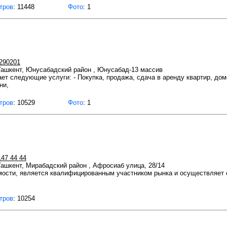
тров
: 11448
Фото
: 1
8290201
 Ташкент, Юнусабадский район , Юнусабад-13 массив
ет следующие услуги: - Покупка, продажа, сдача в аренду квартир, дом
ни,
тров
: 10529
Фото
: 1
147 44 44
 Ташкент, Мирабадский район , Афросиаб улица, 28/14
мости, является квалифицированным участником рынка и осуществляет
тров
: 10254