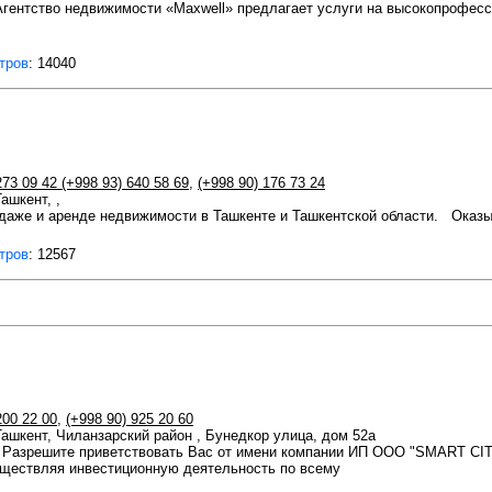
ентство недвижимости «Maxwell» предлагает услуги на высокопрофесс
тров
: 14040
273 09 42 (+998 93) 640 58 69
,
(+998 90) 176 73 24
Ташкент, ,
одаже и аренде недвижимости в Ташкенте и Ташкентской области. Оказы
тров
: 12567
200 22 00
,
(+998 90) 925 20 60
 Ташкент, Чиланзарский район , Бунедкор улица, дом 52а
, Разрешите приветствовать Вас от имени компании ИП ООО "SMART 
ествляя инвестиционную деятельность по всему