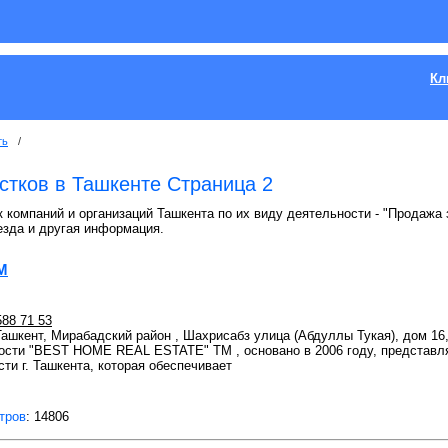
Кл
ть
/
стков в Ташкенте Страница 2
к компаний и организаций Ташкента по их виду деятельности - "Продажа 
езда и другая информация.
M
588 71 53
 Ташкент, Мирабадский район , Шахрисабз улица (Абдуллы Тукая), дом 16,
ости "BEST HOME REAL ESTATE" TM , основано в 2006 году, представл
ти г. Ташкента, которая обеспечивает
тров
: 14806