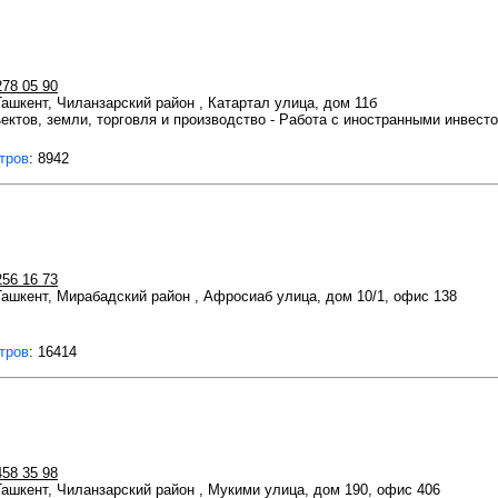
278 05 90
 Ташкент, Чиланзарский район , Катартал улица, дом 11б
ектов, земли, торговля и производство - Работа с иностранными инвесто
тров
: 8942
256 16 73
 Ташкент, Мирабадский район , Афросиаб улица, дом 10/1, офис 138
тров
: 16414
458 35 98
 Ташкент, Чиланзарский район , Мукими улица, дом 190, офис 406