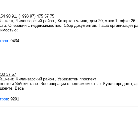
154 90 91
,
(+998 97) 475 57 75
 Ташкент, Чиланзарский район , Катартал улица, дом 20, этаж 1, офис 26
сти. Операции с недвижимостью. Сбор документов. Наша организация р
жимостью:
тров
: 9434
200 37 57
 Ташкент, Чиланзарский район , Узбекистон проспект
енте и Узбекистане. Все операции с недвижимостью. Купля-продажа, ар
шкенте. Весь
тров
: 9291