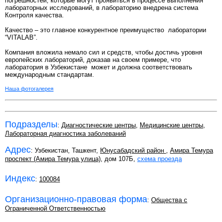
погрешностей, которые могут проявиться в процессе выполнения
лабораторных исследований, в лабораторию внедрена система
Контроля качества.
Качество – это главное конкурентное преимущество лаборатории
“VITALAB”.
Компания вложила немало сил и средств, чтобы достичь уровня
европейских лабораторий, доказав на своем примере, что
лаборатория в Узбекистане может и должна соответствовать
международным стандартам.
Наша фотогалерея
Подразделы
:
Диагностические центры
,
Медицинские центры
,
Лабораторная диагностика заболеваний
Адрес
: Узбекистан, Ташкент,
Юнусабадский район
,
Амира Темура
проспект (Амира Темура улица)
, дом 107Б,
схема проезда
Индекс
:
100084
Организационно-правовая форма
:
Общества с
Ограниченной Ответственностью