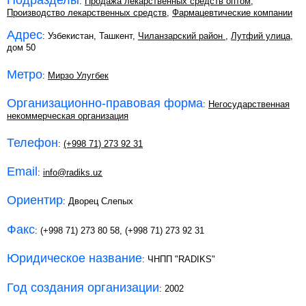
Подразделы
:
Продажа лекарственных средств оптом
,
Производство лекарственных средств
,
Фармацевтические компании
Адрес
: Узбекистан, Ташкент,
Чиланзарский район
,
Лутфий улица
,
дом 50
Метро
:
Мирзо Улугбек
Организационно-правовая форма
:
Негосударственная
некоммерческая организация
Телефон
:
(+998 71) 273 92 31
Email
:
info@radiks.uz
Ориентир
: Дворец Слепых
Факс
: (+998 71) 273 80 58, (+998 71) 273 92 31
Юридическое название
: ЧНПП "RADIKS"
Год создания организации
: 2002