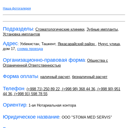
Наша фотогалерея
Подразделы
:
Стоматологические клиники
,
Зубные импланты
,
Установка имплантов
Адрес
: Узбекистан, Ташкент,
Яккасарайский район
,
Нукус улица
,
дом 17,
схема проезда
Организационно-правовая форма
:
Общества с
Ограниченной Ответственностью
Форма оплаты
:
наличный расчет
,
безналичный расчет
Телефон
:
(+998 71) 250 89 22
,
(+998 98) 368 44 36
,
(+998 90) 951
44 36
,
(+998 91) 598 78 55
Ориентир
: 1-ая Нотариальная контора
Юридическое название
: OOO "STOMA MED SERVIS"