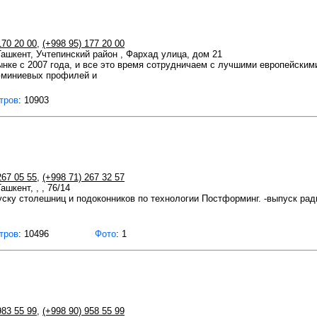
170 20 00
,
(+998 95) 177 20 00
 Ташкент, Учтепинский район , Фархад улица, дом 21
нке с 2007 года, и все это время сотрудничаем с лучшими европейским
юминиевых профилей и
тров
: 10903
267 05 55
,
(+998 71) 267 32 57
ашкент, , , 76/14
ку столешниц и подоконников по технологии Постформинг. -выпуск рад
тров
: 10496
Фото
: 1
983 55 99
,
(+998 90) 958 55 99