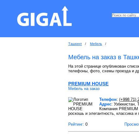
Ташкент
/
Мебель
/
Мебель на заказ в Ташк
На этой странице опубликован список
телефоны, фото, схемы проезда и д
PREMIUM HOUSE
Мебель на заказ
Телефон
:
(+998 71) 
Адрес
: Узбекистан,
Компания PREMIUM HO
роскошь и элегантность, классика и 
Рейтинг:
0
Просмо