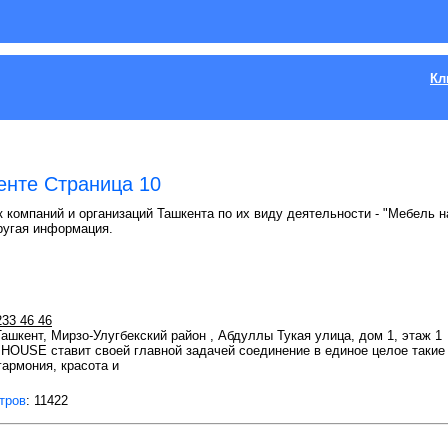
Кл
енте Страница 10
 компаний и организаций Ташкента по их виду деятельности - "Мебель на
ругая информация.
233 46 46
 Ташкент, Мирзо-Улугбекский район , Абдуллы Тукая улица, дом 1, этаж 1
USE ставит своей главной задачей соединение в единое целое такие п
гармония, красота и
тров
: 11422