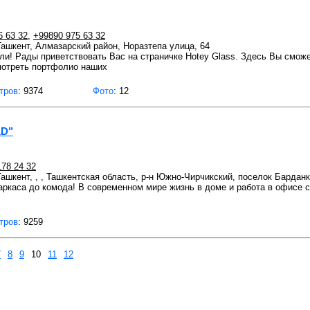
6 63 32
,
+99890 975 63 32
 Ташкент, Алмазарский район, Норазтепа улица, 64
и! Рады приветствовать Вас на страничке Hotey Glass. Здесь Вы смож
смотреть портфолио наших
тров
: 9374
Фото
: 12
LD"
178 24 32
 Ташкент, , , Ташкентская область, р-н Южно-Чирчикский, поселок Бардан
 каркаса до комода! В современном мире жизнь в доме и работа в офисе
тров
: 9259
7
8
9
10
11
12