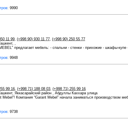
тров
: 9990
350 11 99
,
(+998 90) 930 11 77
,
(+998 90) 250 55 77
Ташкент, ,
EL" предлагает мебель: - спальни - стенки - прихожие - шкафы-купе - 
тров
: 9948
255 99 16
,
(+998 71) 188 08 03
,
(+998 71) 255 99 16
 Ташкент, Яккасарайский район , Абдуллы Каххара улица
t Mebel”! Компания “Garant Mebel” начала заниматься производством меб
тров
: 9738