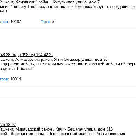
 Ташкент, Хамзинский район , Курувчилар улица, дом 7
ия “Territory Tree” предлагает полный комплекс услуг - от создания э
ей и
тров
: 10467
Фото
: 5
248 38 04
,
(+998 95) 194 42 22
 Ташкент, Алмазарский район, Янги Олмазор улица, дом 36
 недорогую мебель, но с отличным качеством и хорошей мебельной фурн
водства. В нашей
тров
: 10014
275 12 97
 Ташкент, Мирабадский район , Кичик Бешагач улица, дом 313
верей - Деревянные полы - Шпонированный массив - Резные изделия