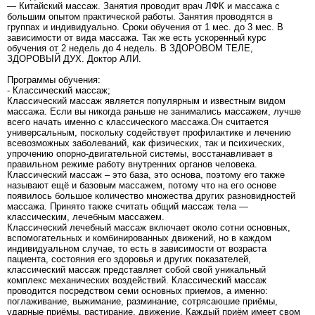
— Китайский массаж. Занятия проводит врач ЛФК и массажа с
большим опытом практической работы. Занятия проводятся в
группах и индивидуально. Сроки обучения от 1 мес. до 3 мес. В
зависимости от вида массажа. Так же есть ускоренный курс
обучения от 2 недель до 4 недель. В ЗДОРОВОМ ТЕЛЕ,
ЗДОРОВЫЙ ДУХ. Доктор АЛИ.
Программы обучения:
- Классический массаж;
Классический массаж является популярным и известным видом
массажа. Если вы никогда раньше не занимались массажем, лучше
всего начать именно с классического массажа.Он считается
универсальным, поскольку содействует профилактике и лечению
всевозможных заболеваний, как физических, так и психических,
упрочению опорно-двигательной системы, восстанавливает в
правильном режиме работу внутренних органов человека.
Классический массаж – это база, это основа, поэтому его также
называют ещё и базовым массажем, потому что на его основе
появилось большое количество множества других разновидностей
массажа. Принято также считать общий массаж тела —
классическим, лечебным массажем.
Классический лечебный массаж включает около сотни основных,
вспомогательных и комбинированных движений, но в каждом
индивидуальном случае, то есть в зависимости от возраста
пациента, состояния его здоровья и других показателей,
классический массаж представляет собой свой уникальный
комплекс механических воздействий. Классический массаж
проводится посредством семи основных приемов, а именно:
поглаживание, выжимание, разминание, сотрясаюшие приёмы,
ударные приёмы, растирание, движение. Каждый приём имеет свом