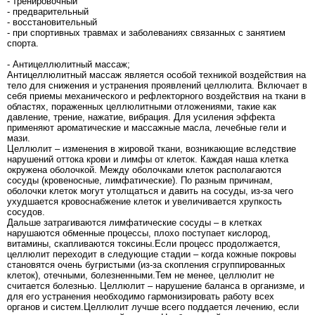
- тренировочный
- предварительный
- восстановительный
- при спортивных травмах и заболеваниях связанных с занятием
спорта.
- Антицеллюлитный массаж;
Антицеллюлитный массаж является особой техникой воздействия на
тело для снижения и устранения проявлений целлюлита. Включает в
себя приемы механического и рефлекторного воздействия на ткани в
областях, пораженных целлюлитными отложениями, такие как
давление, трение, нажатие, вибрация. Для усиления эффекта
применяют ароматические и массажные масла, лечебные гели и
мази.
Целлюлит – изменения в жировой ткани, возникающие вследствие
нарушений оттока крови и лимфы от клеток. Каждая наша клетка
окружена оболочкой. Между оболочками клеток располагаются
сосуды (кровеносные, лимфатические). По разным причинам,
оболочки клеток могут утолщаться и давить на сосуды, из-за чего
ухудшается кровоснабжение клеток и увеличивается хрупкость
сосудов.
Дальше затрагиваются лимфатические сосуды – в клетках
нарушаются обменные процессы, плохо поступает кислород,
витамины, скапливаются токсины.Если процесс продолжается,
целлюлит переходит в следующие стадии – когда кожные покровы
становятся очень бугристыми (из-за скопления сгруппированных
клеток), отечными, болезненными.Тем не менее, целлюлит не
считается болезнью. Целлюлит – нарушение баланса в организме, и
для его устранения необходимо гармонизировать работу всех
органов и систем.Целлюлит лучше всего поддается лечению, если