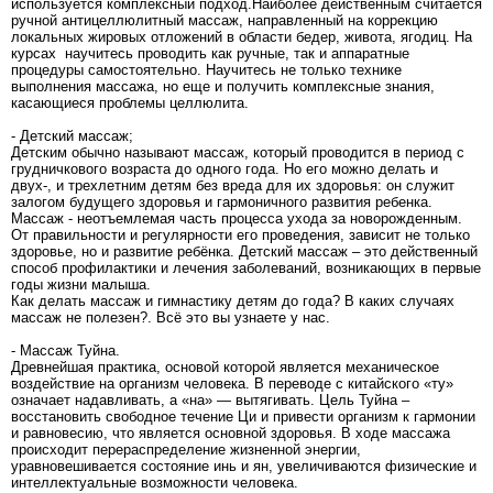
используется комплексный подход.Наиболее действенным считается
ручной антицеллюлитный массаж, направленный на коррекцию
локальных жировых отложений в области бедер, живота, ягодиц. На
курсах научитесь проводить как ручные, так и аппаратные
процедуры самостоятельно. Научитесь не только технике
выполнения массажа, но еще и получить комплексные знания,
касающиеся проблемы целлюлита.
- Детский массаж;
Детским обычно называют массаж, который проводится в период с
грудничкового возраста до одного года. Но его можно делать и
двух-, и трехлетним детям без вреда для их здоровья: он служит
залогом будущего здоровья и гармоничного развития ребенка.
Массаж - неотъемлемая часть процесса ухода за новорожденным.
От правильности и регулярности его проведения, зависит не только
здоровье, но и развитие ребёнка. Детский массаж – это действенный
способ профилактики и лечения заболеваний, возникающих в первые
годы жизни малыша.
Как делать массаж и гимнастику детям до года? В каких случаях
массаж не полезен?. Всё это вы узнаете у нас.
- Массаж Туйна.
Древнейшая практика, основой которой является механическое
воздействие на организм человека. В переводе с китайского «ту»
означает надавливать, а «на» — вытягивать. Цель Туйна –
восстановить свободное течение Ци и привести организм к гармонии
и равновесию, что является основной здоровья. В ходе массажа
происходит перераспределение жизненной энергии,
уравновешивается состояние инь и ян, увеличиваются физические и
интеллектуальные возможности человека.