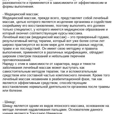
разновилности и применяется в зависимомти от эффективносим м
формы выполнения.
- Медицинский массаж;
Медицинский массаж, прежде всего, представляет собой лечебный
массаж, целью которого является исцеление организма и содействие
скорейшему его восстановлению, поэтому выполнять его должен
только специалист, у которого имеется медицинское образование и
который окончил соответствующие курсы массажа.
Лечебный массаж (медицинский массаж) – это проверенный годами,
результативный метод терапии, который вот уже более сотни лет
широко практикуется во всем мире для лечения разных недугов,
травм и их последствий. Он имеет свою методику и правила
выполнения, применяется в различных модификациях, обладает
широким спектром показаний и небольшим перечнем
противопоказаний.
Наряду с этим в зависимости от характера, вида и тяжести
заболевания лечебный массаж может выступать как
самостоятельным методом терапии, так и вспомогательным
средством или составной частью комплексного лечения. Кроме того
лечебный массаж незаменим в реабилитационной фазе, так как
является эффективным средством, способствующим
восстановлению нормальной деятельности организма после травмы
или болезни.
- Шиацу;
Шиацу является одним из видов японского массажа, основанном на
методе лечения надавливания пальцами. Основателем данного
учения является Токудзиро Намикоши.