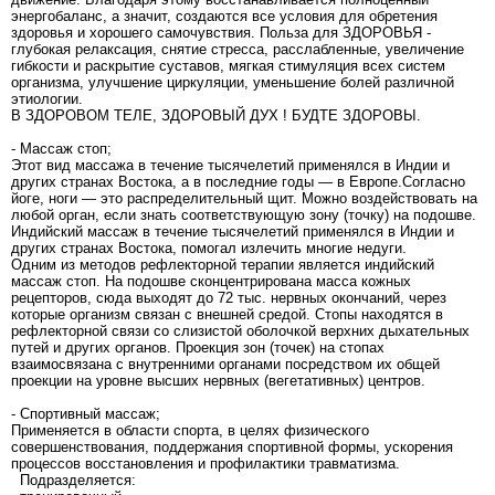
энергобаланс, а значит, создаются все условия для обретения
здоровья и хорошего самочувствия. Польза для ЗДОРОВЬЯ -
глубокая релаксация, снятие стресса, расслабленные, увеличение
гибкости и раскрытие суставов, мягкая стимуляция всех систем
организма, улучшение циркуляции, уменьшение болей различной
этиологии.
В ЗДОРОВОМ ТЕЛЕ, ЗДОРОВЫЙ ДУХ ! БУДТЕ ЗДОРОВЫ.
- Массаж стоп;
Этот вид массажа в течение тысячелетий применялся в Индии и
других странах Востока, а в последние годы — в Европе.Согласно
йоге, ноги — это распределительный щит. Можно воздействовать на
любой орган, если знать соответствующую зону (точку) на подошве.
Индийский массаж в течение тысячелетий применялся в Индии и
других странах Востока, помогал излечить многие недуги.
Одним из методов рефлекторной терапии является индийский
массаж стоп. На подошве сконцентрирована масса кожных
рецепторов, сюда выходят до 72 тыс. нервных окончаний, через
которые организм связан с внешней средой. Стопы находятся в
рефлекторной связи со слизистой оболочкой верхних дыхательных
путей и других органов. Проекция зон (точек) на стопах
взаимосвязана с внутренними органами посредством их общей
проекции на уровне высших нервных (вегетативных) центров.
- Спортивный массаж;
Применяется в области спорта, в целях физического
совершенствования, поддержания спортивной формы, ускорения
процессов восстановления и профилактики травматизма.
Подразделяется: