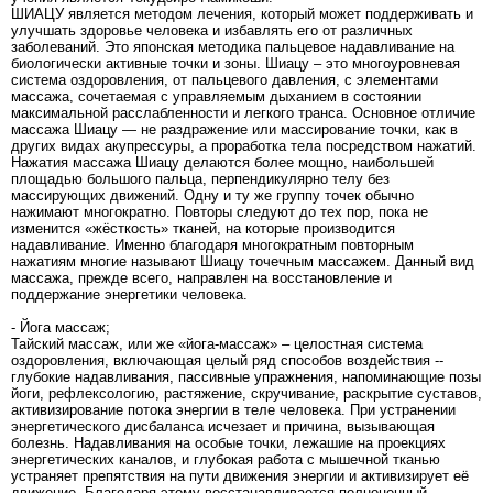
ШИАЦУ является методом лечения, который может поддерживать и
улучшать здоровье человека и избавлять его от различных
заболеваний. Это японская методика пальцевое надавливание на
биологически активные точки и зоны. Шиацу – это многоуровневая
система оздоровления, от пальцевого давления, с элементами
массажа, сочетаемая с управляемым дыханием в состоянии
максимальной расслабленности и легкого транса. Основное отличие
массажа Шиацу — не раздражение или массирование точки, как в
других видах акупрессуры, а проработка тела посредством нажатий.
Нажатия массажа Шиацу делаются более мощно, наибольшей
площадью большого пальца, перпендикулярно телу без
массирующих движений. Одну и ту же группу точек обычно
нажимают многократно. Повторы следуют до тех пор, пока не
изменится «жёсткость» тканей, на которые производится
надавливание. Именно благодаря многократным повторным
нажатиям многие называют Шиацу точечным массажем. Данный вид
массажа, прежде всего, направлен на восстановление и
поддержание энергетики человека.
- Йога массаж;
Тайский массаж, или же «йога-массаж» – целостная система
оздоровления, включающая целый ряд способов воздействия --
глубокие надавливания, пассивные упражнения, напоминающие позы
йоги, рефлексологию, растяжение, скручивание, раскрытие суставов,
активизирование потока энергии в теле человека. При устранении
энергетического дисбаланса исчезает и причина, вызывающая
болезнь. Надавливания на особые точки, лежашие на проекциях
энергетических каналов, и глубокая работа с мышечной тканью
устраняет препятствия на пути движения энергии и активизирует её
движение. Благодаря этому восстанавливается полноценный