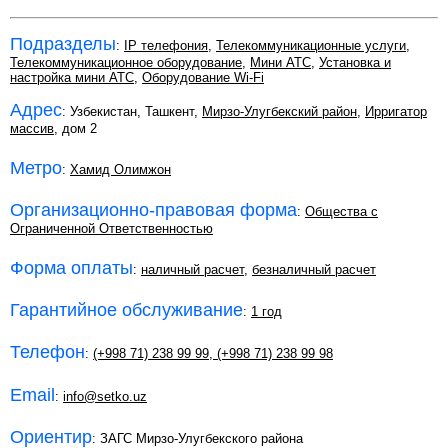
Подразделы
:
IP телефония
,
Телекоммуникационные услуги
,
Телекоммуникационное оборудование
,
Мини АТС
,
Установка и
настройка мини АТС
,
Оборудование Wi-Fi
Адрес
: Узбекистан, Ташкент,
Мирзо-Улугбекский район
,
Ирригатор
массив
, дом 2
Метро
:
Хамид Олимжон
Организационно-правовая форма
:
Общества с
Ограниченной Ответственностью
Форма оплаты
:
наличный расчет
,
безналичный расчет
Гарантийное обслуживание
:
1 год
Телефон
:
(+998 71) 238 99 99
,
(+998 71) 238 99 98
Email
:
info@setko.uz
Ориентир
: ЗАГС Мирзо-Улугбекского района