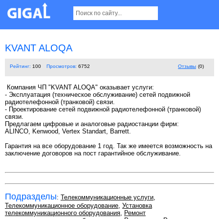
KVANT ALOQA
Рейтинг:
100
Просмотров:
6752
Отзывы
(0)
Компания ЧП "KVANT ALOQA" оказывает услуги:
- Эксплуатация (техническое обслуживание) сетей подвижной
радиотелефонной (транковой) связи.
- Проектирование сетей подвижной радиотелефонной (транковой)
связи.
Предлагаем цифровые и аналоговые радиостанции фирм:
ALINCO, Kenwood, Vertex Standart, Barrett.
Гарантия на все оборудование 1 год. Так же имеется возможность на
заключение договоров на пост гарантийное обслуживание.
Подразделы
:
Телекоммуникационные услуги
,
Телекоммуникационное оборудование
,
Установка
телекоммуникационного оборудования
,
Ремонт