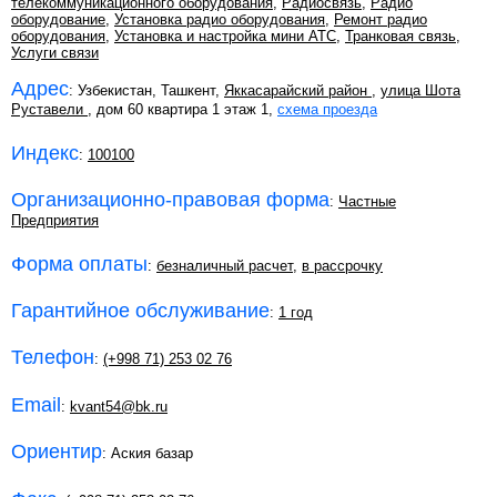
телекоммуникационного оборудования
,
Радиосвязь
,
Радио
оборудование
,
Установка радио оборудования
,
Ремонт радио
оборудования
,
Установка и настройка мини АТС
,
Транковая связь
,
Услуги связи
Адрес
: Узбекистан, Ташкент,
Яккасарайский район
,
улица Шота
Руставели
, дом 60 квартира 1 этаж 1,
схема проезда
Индекс
:
100100
Организационно-правовая форма
:
Частные
Предприятия
Форма оплаты
:
безналичный расчет
,
в рассрочку
Гарантийное обслуживание
:
1 год
Телефон
:
(+998 71) 253 02 76
Email
:
kvant54@bk.ru
Ориентир
: Аския базар