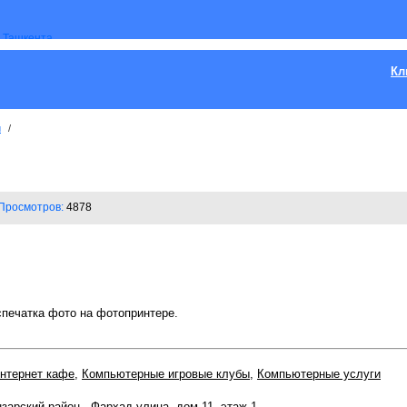
Кл
и
/
Просмотров:
4878
спечатка фото на фотопринтере.
Интернет кафе
,
Компьютерные игровые клубы
,
Компьютерные услуги
зарский район
,
Фархад улица
, дом 11, этаж 1