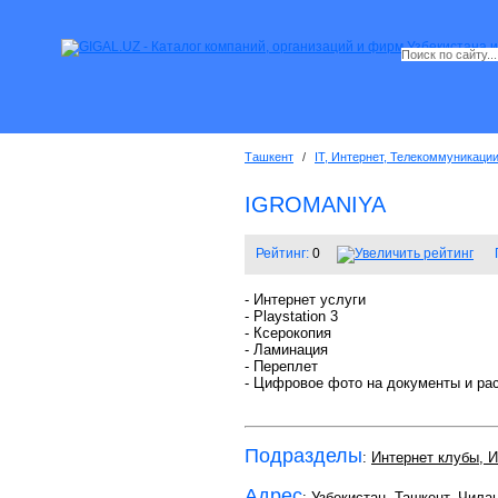
Ташкент
/
IT, Интернет, Телекоммуникаци
IGROMANIYA
Рейтинг:
0
- Интернет услуги
- Playstation 3
- Ксерокопия
- Ламинация
- Переплет
- Цифровое фото на документы и ра
Подразделы
:
Интернет клубы, 
Адрес
: Узбекистан, Ташкент,
Чилан