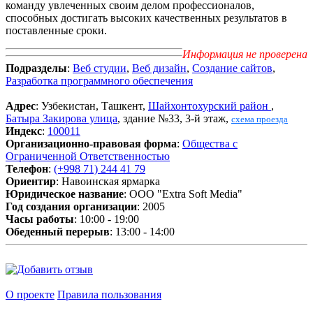
команду увлеченных своим делом профессионалов,
способных достигать высоких качественных результатов в
поставленные сроки.
Информация не проверена
Подразделы
:
Веб студии
,
Веб дизайн
,
Создание сайтов
,
Разработка программного обеспечения
Адрес
: Узбекистан, Ташкент,
Шайхонтохурский район
,
Батыра Закирова улица
, здание №33, 3-й этаж,
схема проезда
Индекс
:
100011
Организационно-правовая форма
:
Общества с
Ограниченной Ответственностью
Телефон
:
(+998 71) 244 41 79
Ориентир
: Навоинская ярмарка
Юридическое название
: ООО "Extra Soft Media"
Год создания организации
: 2005
Часы работы
: 10:00 - 19:00
Обеденный перерыв
: 13:00 - 14:00
О проекте
Правила пользования