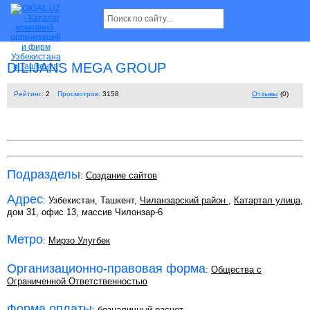
DILIJANS MEGA GROUP
Рейтинг:
2
Просмотров:
3158
Отзывы
(0)
Подразделы
:
Создание сайтов
Адрес
: Узбекистан, Ташкент,
Чиланзарский район
,
Катартал улица
,
дом 31, офис 13, массив Чилонзар-6
Метро
:
Мирзо Улугбек
Организационно-правовая форма
:
Общества с
Ограниченной Ответственностью
Форма оплаты
:
безналичный расчет