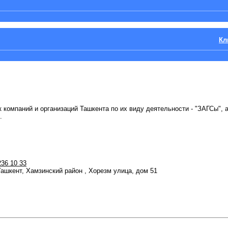
Кл
к компаний и организаций Ташкента по их виду деятельности - "ЗАГСы", 
.
236 10 33
 Ташкент, Хамзинский район , Хорезм улица, дом 51