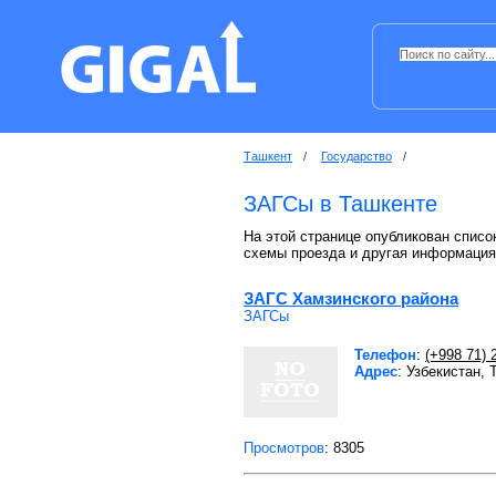
Ташкент
/
Государство
/
ЗАГСы в Ташкенте
На этой странице опубликован списо
схемы проезда и другая информация
ЗАГС Хамзинского района
ЗАГСы
Телефон
:
(+998 71) 
Адрес
: Узбекистан,
Просмотров
: 8305