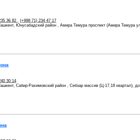
235 36 82
,
(+998 71) 234 47 17
 Ташкент, Юнусабадский район , Амира Темура проспект (Амира Темура ул
йона
240 30 14
 Ташкент, Сабир-Рахимовский район , Себзар массив (Ц-17,18 квартал), д
она