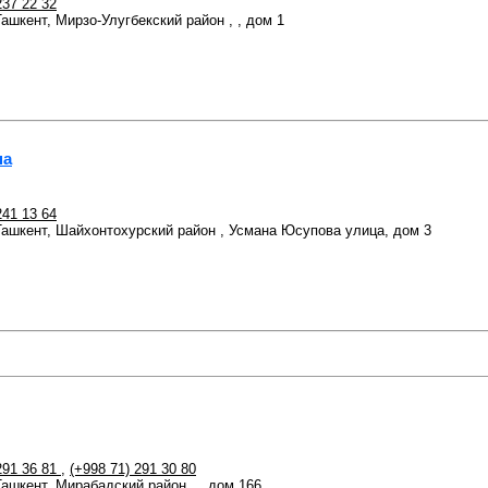
237 22 32
Ташкент, Мирзо-Улугбекский район , , дом 1
на
241 13 64
 Ташкент, Шайхонтохурский район , Усмана Юсупова улица, дом 3
291 36 81
,
(+998 71) 291 30 80
Ташкент, Мирабадский район , , дом 166