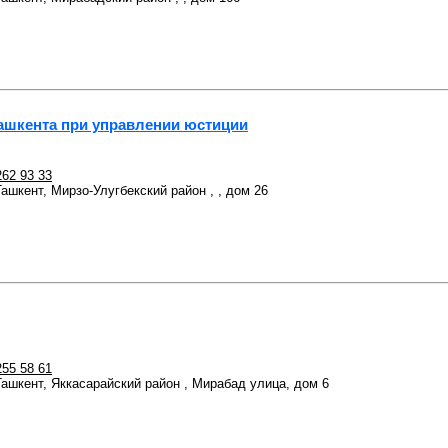
шкента при управлении юстиции
262 93 33
Ташкент, Мирзо-Улугбекский район , , дом 26
255 58 61
 Ташкент, Яккасарайский район , Мирабад улица, дом 6