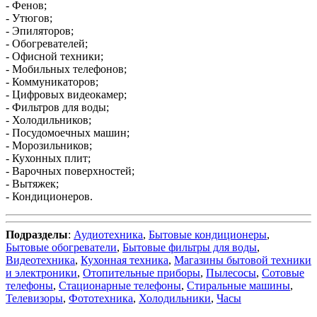
- Фенов;
- Утюгов;
- Эпиляторов;
- Обогревателей;
- Офисной техники;
- Мобильных телефонов;
- Коммуникаторов;
- Цифровых видеокамер;
- Фильтров для воды;
- Холодильников;
- Посудомоечных машин;
- Морозильников;
- Кухонных плит;
- Варочных поверхностей;
- Вытяжек;
- Кондиционеров.
Подразделы
:
Аудиотехника
,
Бытовые кондиционеры
,
Бытовые обогреватели
,
Бытовые фильтры для воды
,
Видеотехника
,
Кухонная техника
,
Магазины бытовой техники
и электроники
,
Отопительные приборы
,
Пылесосы
,
Сотовые
телефоны
,
Стационарные телефоны
,
Стиральные машины
,
Телевизоры
,
Фототехника
,
Холодильники
,
Часы