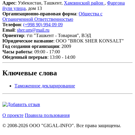
Адрес
: Узбекистан, Ташкент,
Хамзинский район
,
Фаргона
йули улица
, дом 13
Организационно-правовая форма
:
Общества с
Ограниченной Ответственностью
Телефон
:
(+998 90) 994 09 09
Email
:
sher.um@mail.ru
Ориентир
: т\п "Ташкент - Товарная", ВЭД
Юридическое название
: ООО "BROK SHER KONSALT"
Год создания организации
: 2009
Часы работы
: 09:00 - 17:00
Обеденный перерыв
: 13:00 - 14:00
Ключевые слова
Таможенное декларирование
О проекте
Правила пользования
© 2008-2026 ООО "GIGAL-INFO". Все права защищены.