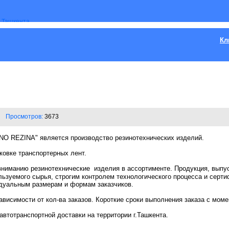
Кл
Просмотров:
3673
NO
REZINA
" является производство резинотехнических изделий.
ковке транспортерных лент.
вниманию резинотехнические
изделия в ассортименте. Продукция, вып
ьзуемого сырья, строгим контролем технологического процесса и серт
дуальным размерам и формам заказчиков.
ависимости от кол-ва заказов.
Короткие сроки
выполнения заказа с момен
втотранспортной доставки на территории г.Ташкента.