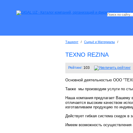
Ташкент
/
Сырьё и Материалы
/
TEXNO REZINA
Рейтинг:
103
Основной деятельностью ООО "ТЕХ
Также
мы производим услуги по сты
Наша компания
предлагает Вашему 
отличается высоким качеством испол
изготавливаем продукцию по индиви
Действует гибкая система скидок в з
Имеем возможность осуществления а