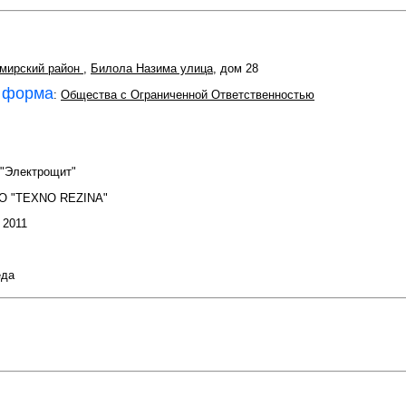
мирский район
,
Билола Назима улица
, дом 28
 форма
:
Общества с Ограниченной Ответственностью
 "Электрощит"
О "TEXNO REZINA"
: 2011
еда