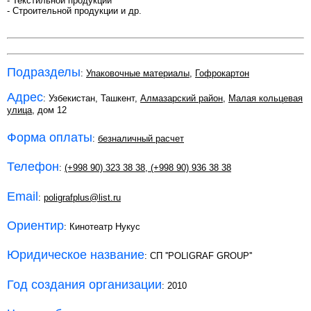
- Текстильной продукции
- Строительной продукции и др.
Подразделы
:
Упаковочные материалы
,
Гофрокартон
Адрес
: Узбекистан, Ташкент,
Алмазарский район
,
Малая кольцевая
улица
, дом 12
Форма оплаты
:
безналичный расчет
Телефон
:
(+998 90) 323 38 38
,
(+998 90) 936 38 38
Email
:
poligrafplus@list.ru
Ориентир
: Кинотеатр Нукус
Юридическое название
: СП ''POLIGRAF GROUP''
Год создания организации
: 2010