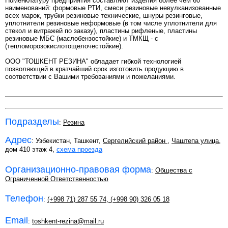
Номенклатуру предприятия составляют изделия более чем 60
наименований: формовые РТИ, смеси резиновые невулканизованные
всех марок, трубки резиновые технические, шнуры резинговые,
уплотнители резиновые неформовые (в том числе уплотнители для
стекол и витражей по заказу), пластины рифленые, пластины
резиновые МБС (маслобензостойкие) и ТМКЩ - с
(тепломорозокислотощелочестойкие).
OOO "ТОШКЕНТ РЕЗИНА" обладает гибкой технологией
позволяющей в кратчайший срок изготовить продукцию в
соответствии с Вашими требованиями и пожеланиями.
Подразделы
:
Резина
Адрес
: Узбекистан, Ташкент,
Сергелийский район
,
Чаштепа улица
,
дом 410 этаж 4,
схема проезда
Организационно-правовая форма
:
Общества с
Ограниченной Ответственностью
Телефон
:
(+998 71) 287 55 74
,
(+998 90) 326 05 18
Email
:
toshkent-rezina@mail.ru