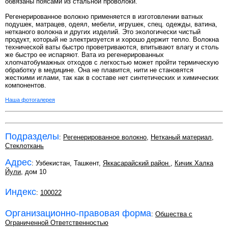
обвязаны поясами из стальной проволоки.
Регенерированное волокно применяется в изготовлении ватных
подушек, матрацев, одеял, мебели, игрушек, спец. одежды, ватина,
нетканого волокна и других изделий. Это экологически чистый
продукт, который не электризуется и хорошо держит тепло. Волокна
технической ваты быстро проветриваются, впитывают влагу и столь
же быстро ее испаряют. Вата из регенерированных
хлопчатобумажных отходов с легкостью может пройти термическую
обработку в медицине. Она не плавится, нити не становятся
жесткими иглами, так как в составе нет синтетических и химических
компонентов.
Наша фотогалерея
Подразделы
:
Регенерированное волокно
,
Нетканый материал
,
Стеклоткань
Адрес
: Узбекистан, Ташкент,
Яккасарайский район
,
Кичик Халка
Йули
, дом 10
Индекс
:
100022
Организационно-правовая форма
:
Общества с
Ограниченной Ответственностью