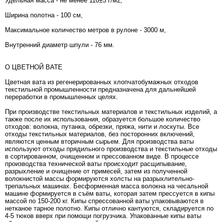
Удельная масса - не менее 110±5 г/м2,
Ширина полотна - 100 см,
Максимальное количество метров в рулоне - 3000 м,
Внутренний диаметр шпули - 76 мм.
О ЦВЕТНОЙ ВАТЕ
Цветная вата из регенерированных хлопчатобумажных отходов
текстильной промышленности предназначена для дальнейшей
переработки в промышленных целях.
При производстве текстильных материалов и текстильных изделий, а
также после их использования, образуется большое количество
отходов: волокна, путанка, обрезки, пряжа, нити и лоскуты. Все
отходы текстильных материалов, без посторонних включений,
являются ценным вторичным сырьем. Для производства ваты
используют отходы прядильного производства и текстильные отходы
в сортированном, очищенном и прессованном виде. В процессе
производства технической ваты происходит расщипывание,
разрыхление и очищение от примесей, затем из полученной
волокнистой массы формируются холсты на разрыхлительно-
трепальных машинах. Бесформенная масса волокна на чесальной
машине формируется в съём ваты, которая затем прессуется в кипы
массой по 150-200 кг. Кипы спрессованной ваты упаковываются в
нетканое тарное полотно. Кипы отлично кантуются, складируется по
4-5 тюков вверх при помощи погрузчика. Упакованные кипы ваты