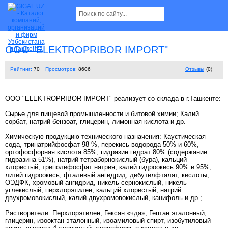
ООО "ELEKTROPRIBOR IMPORT"
Рейтинг:
70
Просмотров:
8606
Отзывы
(0)
ООО "ELEKTROPRIBOR IMPORT" реализует со склада в г.Ташкенте:
Сырье для пищевой промышленности и битовой химии; Калий
сорбат, натрий бензоат, глицерин, лимонная кислота и др.
Химическую продукцию технического назначения: Каустическая
сода, тринатрийфосфат 98 %, перекись водорода 50% и 60%,
ортофосфорная кислота 85%, гидразин гидрат 80% (содержание
гидразина 51%), натрий тетраборнокислый (бура), кальций
хлористый, триполифосфат натрия, калий гидроокись 90% и 95%,
литий гидроокись, фталевый ангидрид, дибутилфталат, кислоты,
ОЭДФК, хромовый ангидрид, никель сернокислый, никель
углекислый, перхлорэтилен, кальций хлористый, натрий
двухромовокислый, калий двухромовокислый, канифоль и др.;
Растворители: Перхлорэтилен, Гексан «чда», Гептан эталонный,
глицерин, изооктан эталонный, изоамиловый спирт, изобутиловый