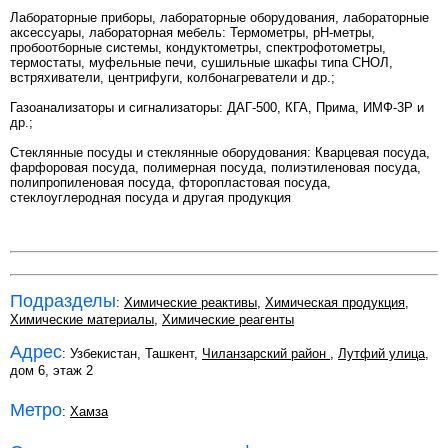
Лабораторные приборы, лабораторные оборудования, лабораторные
аксессуары, лабораторная мебель: Термометры, рН-метры,
пробоотборные системы, кондуктометры, спектрофотометры,
термостаты, муфельные печи, сушильные шкафы типа СНОЛ,
встряхиватели, центрифуги, колбонагреватели и др.;
Газоанализаторы и сигнализаторы: ДАГ-500, КГА, Прима, ИМФ-3Р и
др.;
Стеклянные посуды и стеклянные оборудования: Кварцевая посуда,
фарфоровая посуда, полимерная посуда, полиэтиленовая посуда,
полипропиленовая посуда, фторопластовая посуда,
стеклоуглеродная посуда и другая продукция
Подразделы
:
Химические реактивы
,
Химическая продукция
,
Химические материалы
,
Химические реагенты
Адрес
: Узбекистан, Ташкент,
Чиланзарский район
,
Лутфий улица
,
дом 6, этаж 2
Метро
:
Хамза