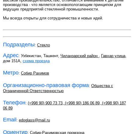
высокой производительностью, отличается вниманием к деталям
производства - что является основопологающим принципом для
ведущих предприятий стеклянной промышленности.
Мы всегда открыты для сотрудничества и новых идей.
Подразделы
:
Стекло
Адрес
: Узбекистан, Ташкент,
Чиланзарский район
,
Гавхар улица
,
дом 151А,
схема проезда
Метро
:
Собир Рахимов
Организационно-правовая форма
:
Общества с
Ограниченной Ответственностью
Телефон
:
(+998 90) 900 73 73
,
(+998 90) 186 06 89
,
(+998 90) 187
06 89
Email
:
edoglass@mail.ru
Ориентир
: Собир-Рахимовская промзона