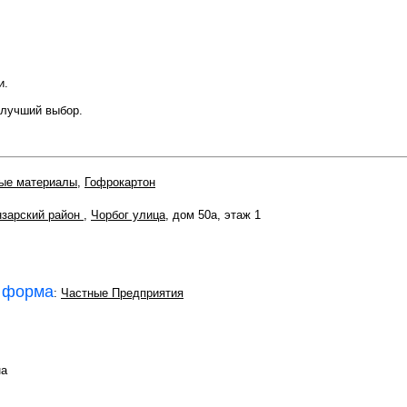
и.
 лучший выбор.
ые материалы
,
Гофрокартон
зарский район
,
Чорбог улица
, дом 50а, этаж 1
 форма
:
Частные Предприятия
на