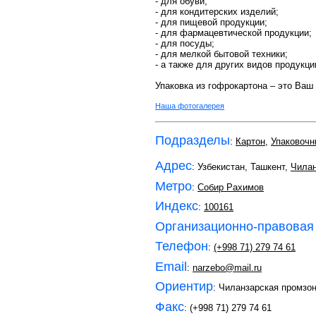
- для обуви;
- для кондитерских изделий;
- для пищевой продукции;
- для фармацевтической продукции;
- для посуды;
- для мелкой бытовой техники;
- а также для других видов продукци
Упаковка из гофрокартона – это Ваш
Наша фотогалерея
Подразделы
:
Картон
,
Упаковочн
Адрес
: Узбекистан, Ташкент,
Чилан
Метро
:
Собир Рахимов
Индекс
:
100161
Организационно-правовая
Телефон
:
(+998 71) 279 74 61
Email
:
narzebo@mail.ru
Ориентир
: Чиланзарская промзо
Факс
: (+998 71) 279 74 61