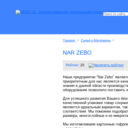
Ташкент
/
Сырьё и Материалы
/
NAR ZEBO
Рейтинг:
20
Наше предприятие “Nar Zebo” являет
приоритетным для нас является каче
знания в данной области производс
оборудование позволило поставить и
Для успешного развития Вашего бизн
качественной упаковке товар сохран
являются идеальным вариантом, так 
соответствия. Мы поможем подобрат
размера, многослойные и из микрого
Мы изготавливаем картонные гофрок