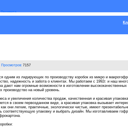
Кл
Просмотров:
7157
ся одним из лидирующих по производству коробок из микро и макрогофро
ство, надежность и забота о клиентах. Мы работаем с 1992г. и наш мног
тва дают нам огромные возможности в изготовлении высококачественных
х производство на новый уровень.
еса и увеличения количества продаж, качественная и красивая упаковка
яется в своем первозданном виде, а красивая упаковка вызывает интере
как они легкие, практичные, экологически чистые, имеют презентабель
ь соответствующую упаковку и выбрать дизайн. Мы изготавливаем гофр
фрокартона.
оробки: