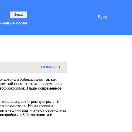
Вход
ючевые слова
Отзывы
(0)
картона в Узбекистане, так как
олетний опыт, а также современные
 гофрокоробок. Наше современное
 товара играет огромную роль. В
с у покупателя. Наши коробки
ный внешний вид и имеют сертификат
окоробки любой сложности и