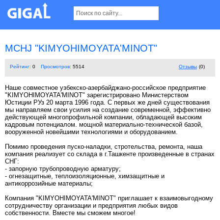
MCHJ "KIMYOHIMOYATA'MINOT"
Рейтинг:
0
Просмотров:
5514
Отзывы
(0)
Наше совместное узбекско-азербайджано-российское предприятие
"KIMYOHIMOYATA'MINOT" зарегистрировано Министерством
Юстиции РУз 20 марта 1996 года. С первых же дней существования
мы направляем свои усилия на создание современной, эффективно
действующей многопрофильной компании, обладающей высоким
кадровым потенциалом. мощной материально-технической базой,
вооруженной новейшими технологиями и оборудованием.
Помимо проведения пуско-наладки, стротельства, ремонта, наша
компания реализует со склада в г.Ташкенте произведенные в странах
СНГ:
- запорную трубопроводную арматуру;
- огнезащитные, теплоизоляционные, химзащитные и
антикоррозийные материалы;
Компания "KIMYOHIMOYATA'MINOT" приглашает к взаимовыгодному
сотрудничеству организации и предприятия любых видов
собственности. Вместе мы сможем многое!