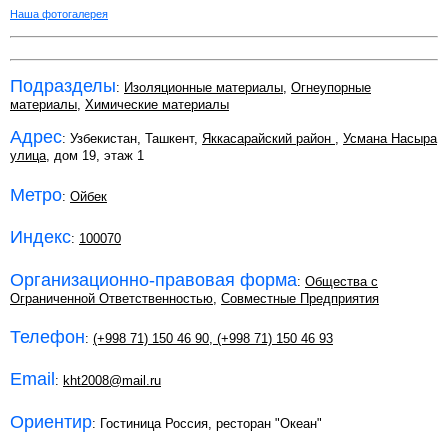
Наша фотогалерея
Подразделы
:
Изоляционные материалы
,
Огнеупорные
материалы
,
Химические материалы
Адрес
: Узбекистан, Ташкент,
Яккасарайский район
,
Усмана Насыра
улица
, дом 19, этаж 1
Метро
:
Ойбек
Индекс
:
100070
Организационно-правовая форма
:
Общества с
Ограниченной Ответственностью
,
Совместные Предприятия
Телефон
:
(+998 71) 150 46 90
,
(+998 71) 150 46 93
Email
:
kht2008@mail.ru
Ориентир
: Гостиница Россия, ресторан "Океан"