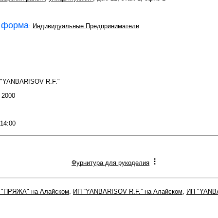
 форма
:
Индивидуальные Предприниматели
 "YANBARISOV R.F."
: 2000
 14:00
Фурнитура для рукоделия
 "ПРЯЖА" на Алайском
,
ИП “YANBARISOV R.F.” на Алайском
,
ИП "YANBA