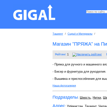
Ташкент
/
Сырьё и Материалы
/
Магазин "ПРЯЖА" на Пи
Рейтинг:
1
- Пряжа для ручного и машинного вя
- Бисер и фурнитура для рукоделия.
- Вышивка и приспособления для вы
Наша фотогалерея
Подразделы
:
Шерсть
,
Нитки
,
Шв
Адрес
: Узбекистан, Ташкент,
Чилан