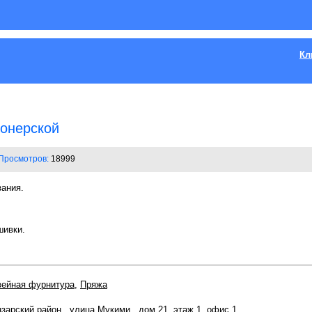
Кл
онерской
Просмотров:
18999
зания.
шивки.
ейная фурнитура
,
Пряжа
зарский район
,
улица Мукими
, дом 21, этаж 1, офис 1