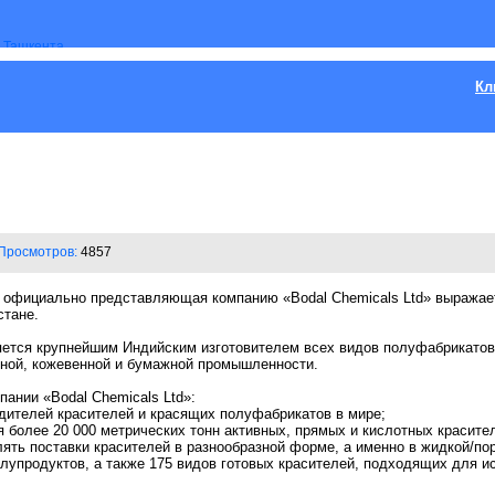
Кл
Просмотров:
4857
официально представляющая компанию «Bodal Chemicals Ltd» выражает
стане.
яется крупнейшим Индийским изготовителем всех видов полуфабрикатов 
ьной, кожевенной и бумажной промышленности.
ании «Bodal Chemicals Ltd»:
одителей красителей и красящих полуфабрикатов в мире;
более 20 000 метрических тонн активных, прямых и кислотных красител
ять поставки красителей в разнообразной форме, а именно в жидкой/по
олупродуктов, а также 175 видов готовых красителей, подходящих для и