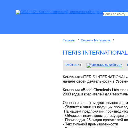
Ташкент
/
Сырьё и Материалы
/
ITERIS INTERNATIONAL
Рейтинг:
0
Компания «ITERIS INTERNATIONAL» 
начале своей деятельности в Узбеки
Компания «Bodal Chemicals Ltd» явл
2003 года и красителей для текстил
Основные аспекты деятельности комп
- Является одни из ведущих произв
На нашем предприятии производится 
- Обладает возможностью осуществл
- Производит 25 видов красителей-п
- Текстильной промышленности