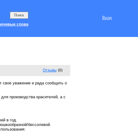
Вход
ючевые слова
Отзывы
(0)
 свое уважение и рада сообщить о
для производства красителей, а с
ей в год.
рошкообразной/бессолевой.
спользования: