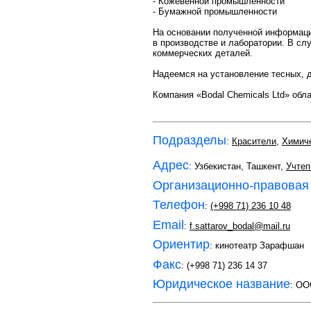
- Кожевенной промышленности
- Бумажной промышленности
На основании полученной информаци
в производстве и лаборатории. В сл
коммерческих деталей.
Надеемся на установление тесных, 
Компания «Bodal Chemicals Ltd» об
Подразделы
:
Красители
,
Химиче
Адрес
: Узбекистан, Ташкент,
Учтеп
Организационно-правовая
Телефон
:
(+998 71) 236 10 48
Email
:
f.sattarov_bodal@mail.ru
Ориентир
: кинотеатр Зарафшан
Факс
: (+998 71) 236 14 37
Юридическое название
: ОО