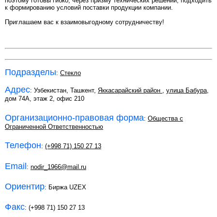
поэтому готовы гибко, через призму технических решений, подходить
к формированию условий поставки продукции компании.
Приглашаем вас к взаимовыгодному сотрудничеству!
Подразделы
:
Стекло
Адрес
: Узбекистан, Ташкент,
Яккасарайский район
,
улица Бабура
,
дом 74А, этаж 2, офис 210
Организационно-правовая форма
:
Общества с
Ограниченной Ответственностью
Телефон
:
(+998 71) 150 27 13
Email
:
nodir_1966@mail.ru
Ориентир
: Биржа UZEX
Факс
: (+998 71) 150 27 13