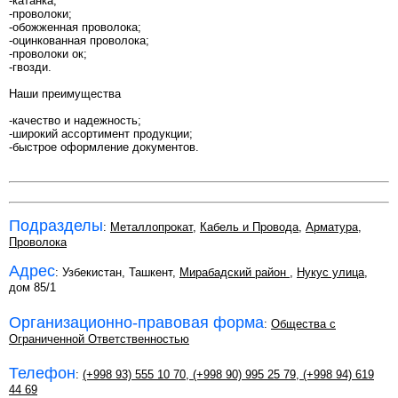
-катанка;
-проволоки;
-обожженная проволока;
-оцинкованная проволока;
-проволоки ок;
-гвозди.
Наши преимущества
-качество и надежность;
-широкий ассортимент продукции;
-быстрое оформление документов.
Подразделы
:
Металлопрокат
,
Кабель и Провода
,
Арматура
,
Проволока
Адрес
: Узбекистан, Ташкент,
Мирабадский район
,
Нукус улица
,
дом 85/1
Организационно-правовая форма
:
Общества с
Ограниченной Ответственностью
Телефон
:
(+998 93) 555 10 70
,
(+998 90) 995 25 79
,
(+998 94) 619
44 69