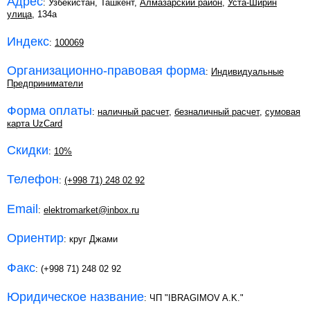
Адрес
: Узбекистан, Ташкент,
Алмазарский район
,
Уста-Ширин
улица
, 134а
Индекс
:
100069
Организационно-правовая форма
:
Индивидуальные
Предприниматели
Форма оплаты
:
наличный расчет
,
безналичный расчет
,
сумовая
карта UzCard
Скидки
:
10%
Телефон
:
(+998 71) 248 02 92
Email
:
elektromarket@inbox.ru
Ориентир
: круг Джами
Факс
: (+998 71) 248 02 92
Юридическое название
: ЧП "IBRAGIMOV A.K."