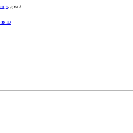
лица
, дом 3
 08 42