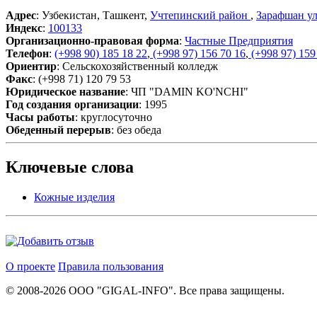
Адрес
: Узбекистан, Ташкент,
Учтепинский район
,
Зарафшан у
Индекс
:
100133
Организационно-правовая форма
:
Частные Предприятия
Телефон
:
(+998 90) 185 18 22
,
(+998 97) 156 70 16
,
(+998 97) 159
Ориентир
: Сельскохозяйственный колледж
Факс
: (+998 71) 120 79 53
Юридическое название
: ЧП "DAMIN KO'NCHI"
Год создания организации
: 1995
Часы работы
: круглосуточно
Обеденный перерыв
: без обеда
Ключевые слова
Кожные изделия
О проекте
Правила пользования
© 2008-2026 ООО "GIGAL-INFO". Все права защищены.