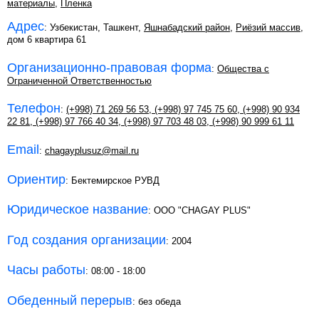
материалы
,
Пленка
Адрес
: Узбекистан, Ташкент,
Яшнабадский район
,
Риёзий массив
,
дом 6 квартира 61
Организационно-правовая форма
:
Общества с
Ограниченной Ответственностью
Телефон
:
(+998) 71 269 56 53
,
(+998) 97 745 75 60
,
(+998) 90 934
22 81
,
(+998) 97 766 40 34
,
(+998) 97 703 48 03
,
(+998) 90 999 61 11
Email
:
chagayplusuz@mail.ru
Ориентир
: Бектемирское РУВД
Юридическое название
: OOO "CHAGAY PLUS"
Год создания организации
: 2004
Часы работы
: 08:00 - 18:00
Обеденный перерыв
: без обеда