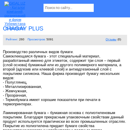
CHAGAY PLUS
Рейтинг:
260
Просмотров:
5091
Отзывы
(0)
Производство различных видов бумаги.
Самоклеющаяся бумага - этот специальный материал,
разработанный именно для этикеток, содержит три слоя – первый
(слой основа) бумажный или из другого полимерного материала, а
второй (адгезив или клеевой слой) и антиадгезионный слой с
покрытием силикона. Наша фирма производит бумагу нескольких
видов:
- Полуглянец,
- Металлизированная,
- Жемчужная,
- Прозрачная,
- Термобумага имеет хорошие показатели при печати в
термопринтерах.
Ламинированная бумага – бумажная основа с полиэтиленовым
покрытием. Благодаря прекрасным упаковочным свойствам данный
продукт используется практически во всех промышленных отраслях.
Покрытие из полиэтилена придает бумаге свойства