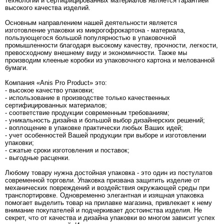
технологий и сертифицированных материалов является гарантией
высокого качества изделий.
Основным направлением нашей деятельности является
изготовление упаковки из микрогофрокартона - материала,
пользующегося большой популярностью в упаковочной
промышленности благодаря высокому качеству, прочности, легкости,
превосходному внешнему виду и экономичности. Также мы
производим клееные коробки из упаковочного картона и мелованной
бумаги.
Компания «Anis Pro Product» это:
- высокое качество упаковки;
- использование в производстве только качественных
сертифицированных материалов;
- соответствие продукции современным требованиям;
- уникальность дизайна и большой выбор дизайнерских решений;
- воплощение в упаковке практически любых Ваших идей;
- учет особенностей Вашей продукции при выборе и изготовлении
упаковки;
- сжатые сроки изготовления и поставок;
- выгодные расценки.
Любому товару нужна достойная упаковка - это один из постулатов
современной торговли. Упаковка призвана защитить изделие от
механических повреждений и воздействия окружающей среды при
транспортировке. Одновременно элегантная и изящная упаковка
помогает выделить товар на прилавке магазина, привлекает к нему
внимание покупателей и подчеркивает достоинства изделия. Не
секрет, что от качества и дизайна упаковки во многом зависит успех