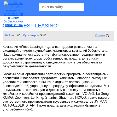
OOO "WEST LEASING"
Рейтинг:
80
Просмотров:
5440
Отзывы
(0)
Компания «West Leasing» - одна из лидеров рынка лизинга,
входящий в число крупнейших лизинговых компаний Узбекистана.
Наша компания осуществляет финансирование предприятиям и
организациям всех форм собственности, предлагая в лизинг
дорожную и строительную спецтехнику при этом обеспечивая
безубыточность деятельности.
Богатый опыт организации партнерских программ с поставщиками
спецтехники позволяет предлагать клиентам наиболее выгодные
условия финансового лизинга, скидки от поставщиков и
производителей, упрощенную процедуру оформления сделки. Мы
предлагаем строительную и дорожную технику от известных
китайских и корейских производителей таких как: VOLVO, LuiGong,
XCMG, Zoomlion, LonKing, Shantui, Shacman, HOWO, также нашего
отечественного производителя грузовиков и самосвалов JV MAN
AUTO-UZBEKISTAN. Также предлагаем ряд техник бывших в
употреблении (б/у).