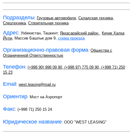
Подразделы
:
Грузовые автомобили
,
Складская техника
,
Спецтехника
,
Строительная техника
Адрес
: Узбекистан, Ташкент,
Яккасарайский район
,
Кичик Халка
Йули
, Массив Башлык дом 9,
схема проезда
Организационно-правовая форма
:
Общества с
Ограниченной Ответственностью
Телефон
:
(+998 90) 998 09 90
,
(+998 97) 775 09 90
,
(+998 71) 250
15 23
Email
:
west.leasing@mail.ru
Ориентир
: Мост на Аэропорт
Факс
: (+998 71) 250 15 24
Юридическое название
: OOO "WEST LEASING"