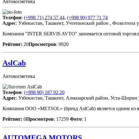
Автокосметика
Телефон
:
(+998 71) 274 57 44
,
(+998 90) 977 71 74
Адрес
: Узбекистан, Ташкент, Учтепинский район , Фозилтепа 
Компания "INTER SERVIS AVTO" занимается оптовой торговле
Рейтинг:
20
Просмотров
: 9920
AslCab
Автокосметика
Телефон
:
(+998 90) 187 02 20
Адрес
: Узбекистан, Ташкент, Алмазарский район, Уста-Ширин 
Компания OOO «METSOL» (бренд AslCab) является одним из ве
Рейтинг:
0
Просмотров
: 17259
Фото
: 1
AUTOMEGA MOTORS