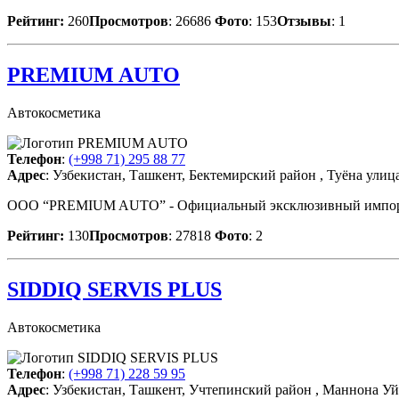
Рейтинг:
260
Просмотров
: 26686
Фото
: 153
Отзывы
: 1
PREMIUM AUTO
Автокосметика
Телефон
:
(+998 71) 295 88 77
Адрес
: Узбекистан, Ташкент, Бектемирский район , Туёна улиц
OOO “PREMIUM AUTO” - Официальный эксклюзивный импортер 
Рейтинг:
130
Просмотров
: 27818
Фото
: 2
SIDDIQ SERVIS PLUS
Автокосметика
Телефон
:
(+998 71) 228 59 95
Адрес
: Узбекистан, Ташкент, Учтепинский район , Маннона Уй