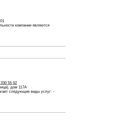
101
льности компании являются
 330 55 02
лица), дом 117А
гает следующие виды услуг: -