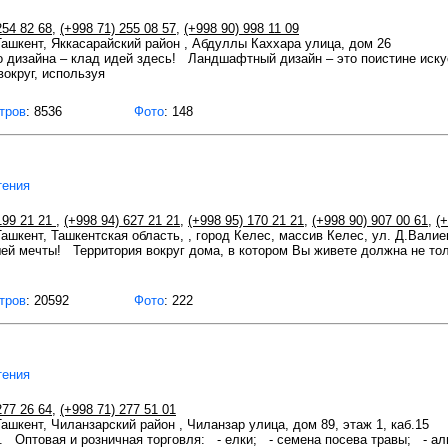
254 82 68
,
(+998 71) 255 08 57
,
(+998 90) 998 11 09
 Ташкент, Яккасарайский район , Абдуллы Каххара улица, дом 26
 дизайна – клад идей здесь! Ландшафтный дизайн – это поистине иску
вокруг, используя
тров
: 8536
Фото
: 148
тения
199 21 21
,
(+998 94) 627 21 21
,
(+998 95) 170 21 21
,
(+998 90) 907 00 61
,
(
 Ташкент, Ташкентская область, , город Келес, массив Келес, ул. Д.Валие
ей мечты! Территория вокруг дома, в котором Вы живете должна не тол
тров
: 20592
Фото
: 222
тения
277 26 64
,
(+998 71) 277 51 01
Ташкент, Чиланзарский район , Чиланзар улица, дом 89, этаж 1, каб.15
е. Оптовая и розничная торговля: - елки; - семена посева травы; - а