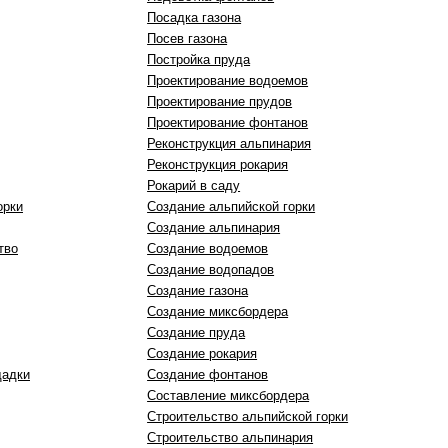
Посадка газона
Посев газона
Постройка пруда
Проектирование водоемов
Проектирование прудов
Проектирование фонтанов
Реконструкция альпинария
Реконструкция рокария
Рокарий в саду
орки
Создание альпийской горки
Создание альпинария
тво
Создание водоемов
Создание водопадов
Создание газона
Создание миксбордера
Создание пруда
Создание рокария
щадки
Создание фонтанов
Составление миксбордера
Строительство альпийской горки
Строительство альпинария