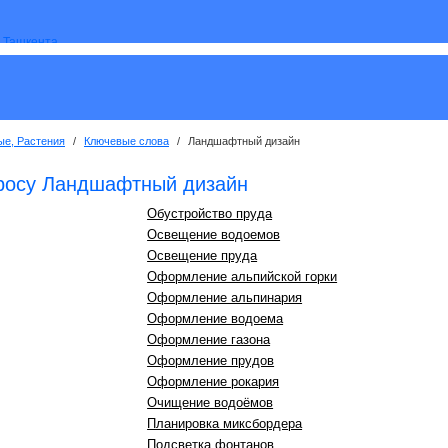
ые, Растения
/
Ключевые слова
/
Ландшафтный дизайн
просу Ландшафтный дизайн
Обустройство пруда
Освещение водоемов
Освещение пруда
Оформление альпийской горки
Оформление альпинария
Оформление водоема
Оформление газона
Оформление прудов
Оформление рокария
Очищение водоёмов
Планировка миксбордера
Подсветка фонтанов