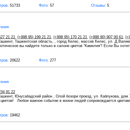
тров
: 51733
Фото
: 57
Отзывы
: 5
тения
627 21 21
,
(+998 95) 199 21 21
,
(+998 95) 170 21 21
,
(+998 90) 907 00 61
,
(+
 Ташкент, Ташкентская область, , город Келес, массив Келес, ул. Д.Валие
зотическое вы найдете только в салоне цветов “Камелия”! Если Вы хотит
тров
: 20622
Фото
: 277
тения
234 91 22
 Ташкент, Юнусабадский район , Олой бозори проезд, ул. Каблукова, дом 
ых цветов! Любое важное событие в жизни людей сопровождается цветам
тров
: 19462