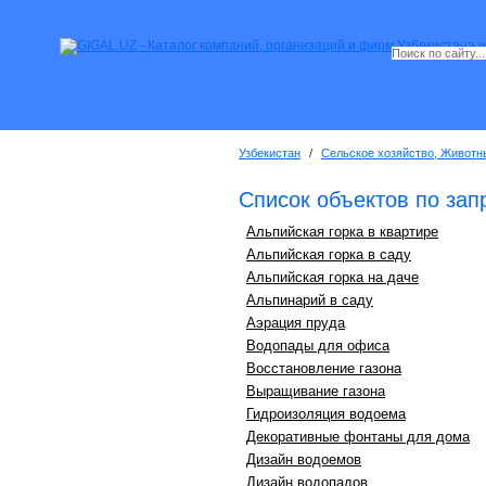
Узбекистан
/
Сельское хозяйство, Животн
Список объектов по за
Альпийская горка в квартире
Альпийская горка в саду
Альпийская горка на даче
Альпинарий в саду
Аэрация пруда
Водопады для офиса
Восстановление газона
Выращивание газона
Гидроизоляция водоема
Декоративные фонтаны для дома
Дизайн водоемов
Дизайн водопадов