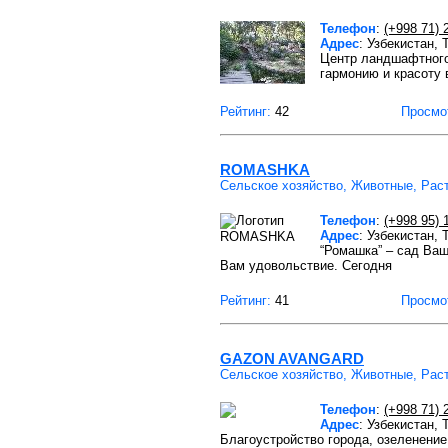
Телефон
:
(+998 71) 
Адрес
: Узбекистан,
Центр ландшафтного
гармонию и красоту 
Рейтинг:
42
Просмо
ROMASHKA
Сельское хозяйство, Животные, Рас
Телефон
:
(+998 95) 
Адрес
: Узбекистан,
“Ромашка” – сад Ваш
Вам удовольствие. Сегодня
Рейтинг:
41
Просмо
GAZON AVANGARD
Сельское хозяйство, Животные, Рас
Телефон
:
(+998 71) 
Адрес
: Узбекистан, 
Благоустройство города, озеленени