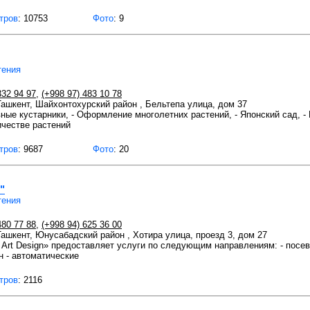
тров
: 10753
Фото
: 9
тения
332 94 97
,
(+998 97) 483 10 78
 Ташкент, Шайхонтохурский район , Бельтепа улица, дом 37
ивные кустарники, - Оформление многолетних растений, - Японский сад, -
ичестве растений
тров
: 9687
Фото
: 20
"
тения
480 77 88
,
(+998 94) 625 36 00
 Ташкент, Юнусабадский район , Хотира улица, проезд 3, дом 27
e Art Design» предоставляет услуги по следующим направлениям: - по
 - автоматические
тров
: 2116