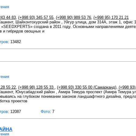
тения
243 44 83
,
(+998 93) 345 57 55
,
(+998 90) 989 53 76
,
(+998 95) 170 21 21
 Ташкент, Шайхонтохурский район , Уйгур улица, дом 314А, этаж 1, офис 
«SEEDXPERTS» создана в 2011 году. Основными направлениями деяте
в и гибридов овощных и
тров
: 13482
тения
128 55 22
,
(+998 98) 128 55 33
,
(+998 93) 330 55 00 (Самарканд)
,
(+998 93)
 Ташкент, Юнусабадский район , Амира Темура проспект (Амира Темура у
овываясь на глубоком понимании законов ландшафтного дизайна, предла
ботка проектов
тров
: 12087
Фото
: 7
АЙНА
тения