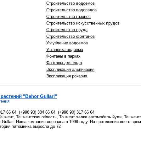
Строительство водоемов
Строительство водопадов
Строительство газонов
Строительство искусственных прудов
Строительство пруда
Строительство фонтанов
Углубление водоемов
Установка водоема
Фонтаны в парках
Фонтаны для сада
Экспликация альпинария
Экспликация рокария
астений "Bahor Gullari"
тения
917 66 64
,
(+998 93) 384 66 64
,
(+998 90) 317 66 64
 Ташкент, Ташкентская область, Тошкент халка автомобиль йули, Ташкент
 Gullari Наша компания основана в 1998 году. На протежении всего вр
тория питомника выросла до 72