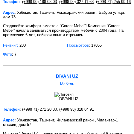
Телефон
:
(+998 90) 188 08 03
,
(+998 90) 327 11 63
,
(+998 71) 255 99 16
Адрес
: Узбекистан, Ташкент, Яккасарайский район , Бабура улица,
дом 73
Создавайте комфорт вместе с “Garant Mebel”! Компания “Garant
Mebel” начала заниматься производством мебели с 2004 года. На
протяжении 6 лет, набирая опыт и стремясь
Рейтинг:
280
Просмотров
: 17055
Фото
: 7
DIVANI UZ
Мебель
Телефон
:
(+998 71) 271 20 30
,
(+998 93) 318 84 91
Адрес
: Узбекистан, Ташкент, Чиланзарский район , Чиланзар-1
массив, дом 57
Магазин “Divani Uz” – неповторимость в каждой детали! Красивая,